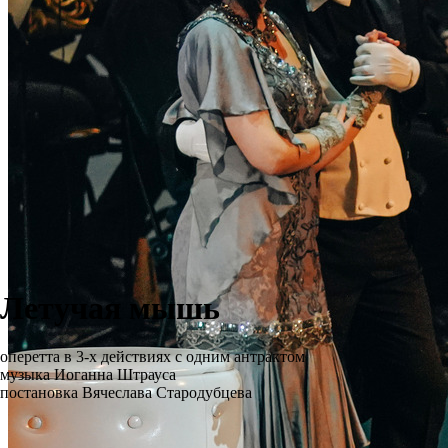
Летучая мышь
оперетта в 3-х действиях с одним антрактом
музыка Иоганна Штрауса
постановка Вячеслава Стародубцева