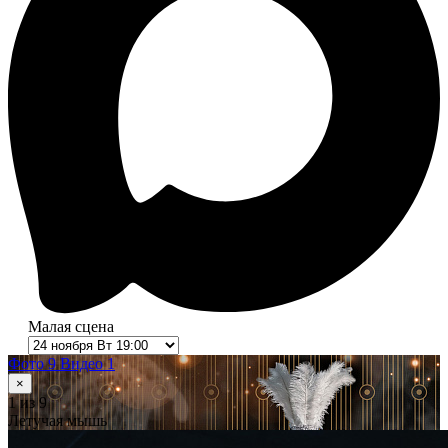
Малая сцена
Фото 9
Видео 1
×
1
из 9
Летучая мышь