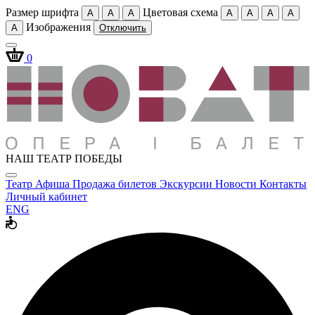
Размер шрифта
Цветовая схема
A
A
A
A
A
A
A
Изображения
A
Отключить
0
НАШ ТЕАТР ПОБЕДЫ
Театр
Афиша
Продажа билетов
Экскурсии
Новости
Контакты
Личный кабинет
ENG