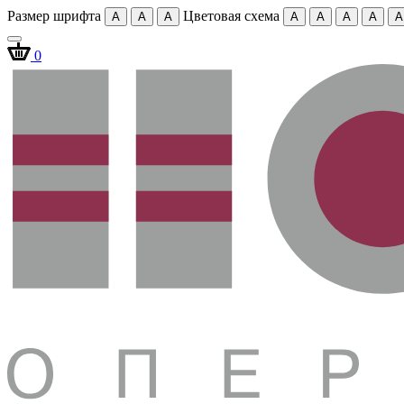
Размер шрифта
Цветовая схема
A
A
A
A
A
A
A
A
0