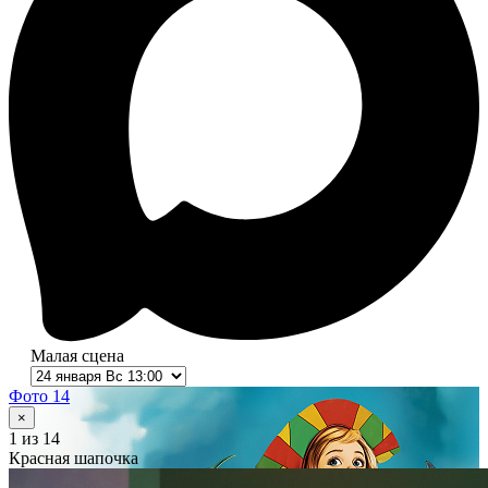
Малая сцена
Фото 14
×
1
из 14
Красная шапочка