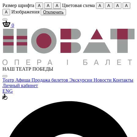
Размер шрифта
Цветовая схема
A
A
A
A
A
A
A
Изображения
A
Отключить
0
НАШ ТЕАТР ПОБЕДЫ
Театр
Афиша
Продажа билетов
Экскурсии
Новости
Контакты
Личный кабинет
ENG