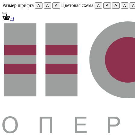
Размер шрифта
Цветовая схема
A
A
A
A
A
A
A
A
0