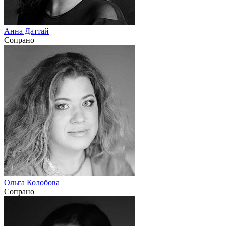
Анна Даттай
Сопрано
Ольга Колобова
Сопрано