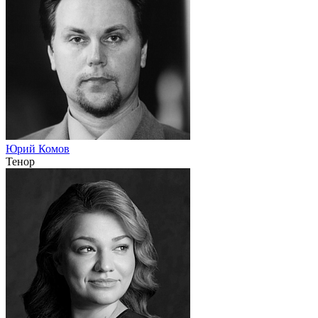
Юрий Комов
Тенор