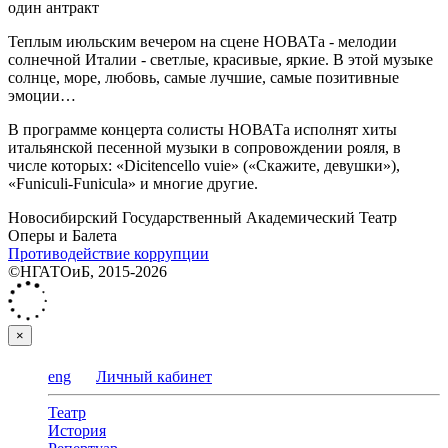
один антракт
Теплым июльским вечером на сцене НОВАТа - мелодии
солнечной Италии - светлые, красивые, яркие. В этой музыке
солнце, море, любовь, самые лучшие, самые позитивные
эмоции…
В программе концерта солисты НОВАТа исполнят хиты
итальянской песенной музыки в сопровождении рояля, в
числе которых: «Dicitencello vuie» («Скажите, девушки»),
«Funiculi-Funicula» и многие другие.
Новосибирский Государственный Академический Театр
Оперы и Балета
Противодействие коррупции
©НГАТОиБ, 2015-2026
×
eng
Личный кабинет
Театр
История