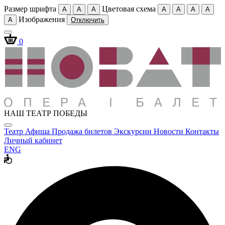
Размер шрифта
Цветовая схема
A
A
A
A
A
A
A
Изображения
A
Отключить
0
НАШ ТЕАТР ПОБЕДЫ
Театр
Афиша
Продажа билетов
Экскурсии
Новости
Контакты
Личный кабинет
ENG