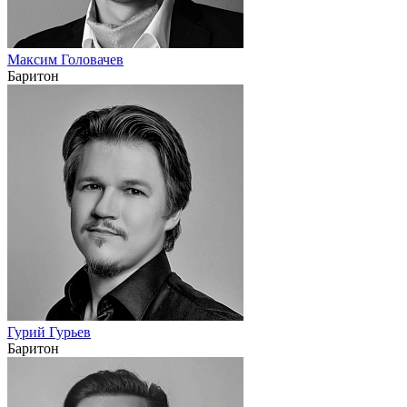
Максим Головачев
Баритон
Гурий Гурьев
Баритон