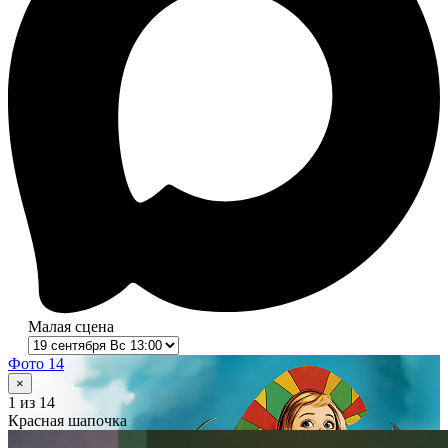
Малая сцена
Фото 14
×
1
из 14
Красная шапочка