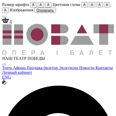
Размер шрифта
Цветовая схема
A
A
A
A
A
A
A
Изображения
A
Отключить
0
НАШ ТЕАТР ПОБЕДЫ
Театр
Афиша
Продажа билетов
Экскурсии
Новости
Контакты
Личный кабинет
ENG