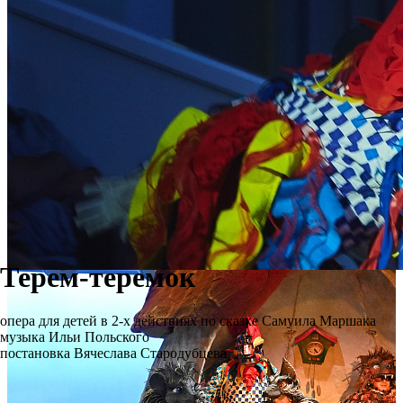
Терем-теремок
опера для детей в 2-х действиях по сказке Самуила Маршака
музыка Ильи Польского
постановка Вячеслава Стародубцева