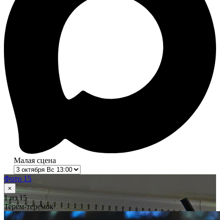
Малая сцена
Фото 15
×
1
из 15
Терем-теремок