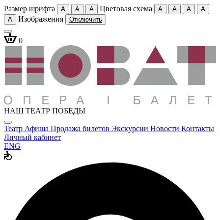
Размер шрифта
Цветовая схема
A
A
A
A
A
A
A
Изображения
A
Отключить
0
НАШ ТЕАТР ПОБЕДЫ
Театр
Афиша
Продажа билетов
Экскурсии
Новости
Контакты
Личный кабинет
ENG