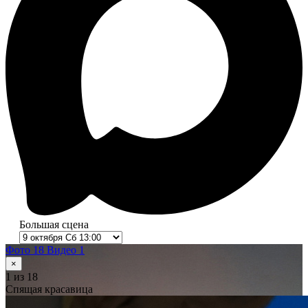
Большая сцена
Фото 18
Видео 1
×
1
из 18
Спящая красавица