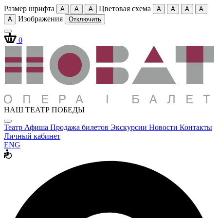
Размер шрифта
Цветовая схема
A
A
A
A
A
A
A
Изображения
A
Отключить
0
НАШ ТЕАТР ПОБЕДЫ
Театр
Афиша
Продажа билетов
Экскурсии
Новости
Контакты
Личный кабинет
ENG