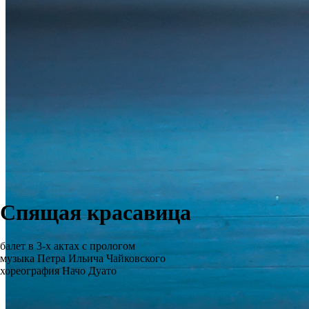
Спящая красавица
балет в 3-х актах с прологом
музыка Петра Ильича Чайковского
хореография Начо Дуато