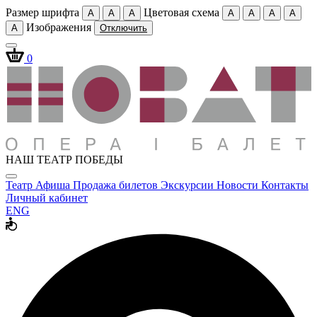
Размер шрифта
Цветовая схема
A
A
A
A
A
A
A
Изображения
A
Отключить
0
НАШ ТЕАТР ПОБЕДЫ
Театр
Афиша
Продажа билетов
Экскурсии
Новости
Контакты
Личный кабинет
ENG