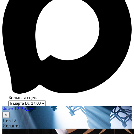
Большая сцена
Фото 12
Видео 1
×
1
из 12
Иоланта