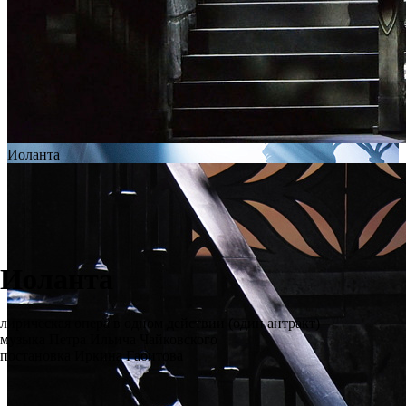
Иоланта
Иоланта
лирическая опера в одном действии (один антракт)
музыка Петра Ильича Чайковского
постановка Иркина Габитова