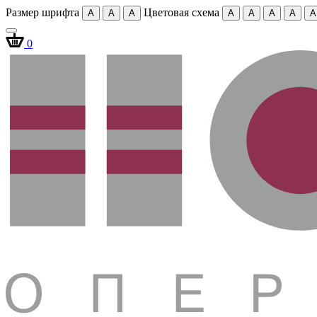
Размер шрифта
Цветовая схема
A
A
A
A
A
A
A
A
0