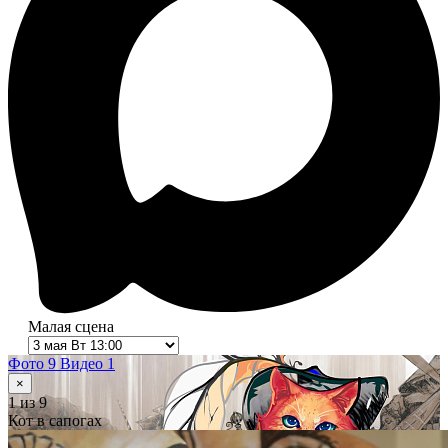
Малая сцена
Фото 9
Видео 1
×
1
из 9
Кот в сапогах