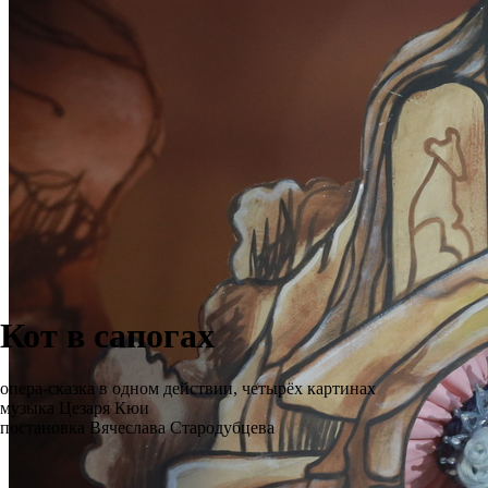
Кот в сапогах
опера-сказка в одном действии, четырёх картинах
музыка Цезаря Кюи
постановка Вячеслава Стародубцева