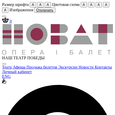
Размер шрифта
Цветовая схема
A
A
A
A
A
A
A
Изображения
A
Отключить
0
НАШ ТЕАТР ПОБЕДЫ
Театр
Афиша
Продажа билетов
Экскурсии
Новости
Контакты
Личный кабинет
ENG