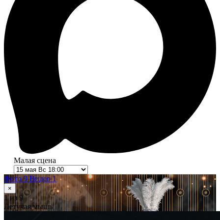
Малая сцена
Фото 9
Видео 1
×
1
из 9
Летучая мышь