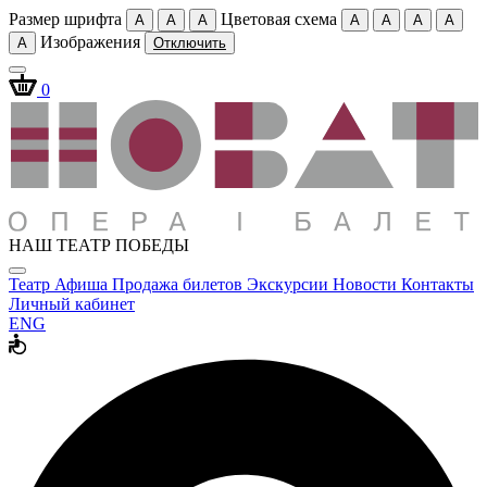
Размер шрифта
Цветовая схема
A
A
A
A
A
A
A
Изображения
A
Отключить
0
НАШ ТЕАТР ПОБЕДЫ
Театр
Афиша
Продажа билетов
Экскурсии
Новости
Контакты
Личный кабинет
ENG