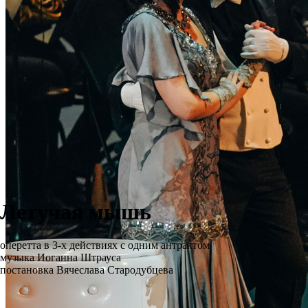
Летучая мышь
оперетта в 3-х действиях с одним антрактом
музыка Иоганна Штрауса
постановка Вячеслава Стародубцева