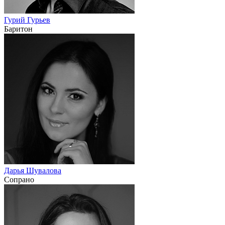
Гурий Гурьев
Баритон
Дарья Шувалова
Сопрано