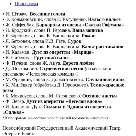
Программа
• И. Штраус.
Весенние голоса
• Э. Колмановский, слова Е. Евтушенко.
Вальс о вальсе
• Ж. Оффенбах.
Баркарола из оперы «Сказки Гофмана»
• Н. Бродский, слова П. Германа.
Ваша записка
• Я. Френкель, слова К. Ваншенкина.
Роман
• Л. Бетховен, слова И.В. Гёте.
Сурок
• Я. Френкель, слова К. Ваншенкина.
Вальс расставания
• И. Кальман.
Дуэт из оперетты «Марица»
• Я. Сибелиус.
Грустный вальс
• Ф. Пуленк, слова Ж. Ануя.
Дороги любви
• Д. Шостакович.
Студенческая песня
(из музыки к
спектаклю «Человеческая комедия»)
• М. Фрадкин, слова Е. Долматовского.
Случайный вальс
• К. Милёккер (обработка Д. Юровского).
Темно-красные
розы
• Б. Мокроусов, слова М. Лисянского.
Осенние листья
• Ф. Легар.
Дуэт из оперетты «Веселая вдова»
• И. Кальман.
Дуэт Сильвы и Эдвина из оперетты
«Сильва»
*В программе и в составе исполнителей возможны изменения
Новосибирский Государственный Академический Театр
Оперы и Балета