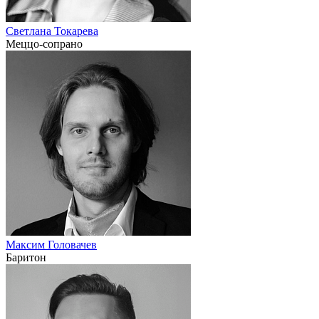
Светлана Токарева
Меццо-сопрано
Максим Головачев
Баритон