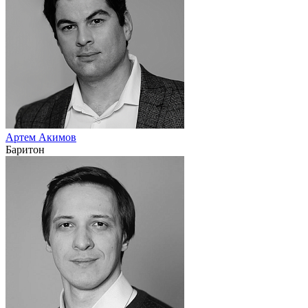
Артем Акимов
Баритон