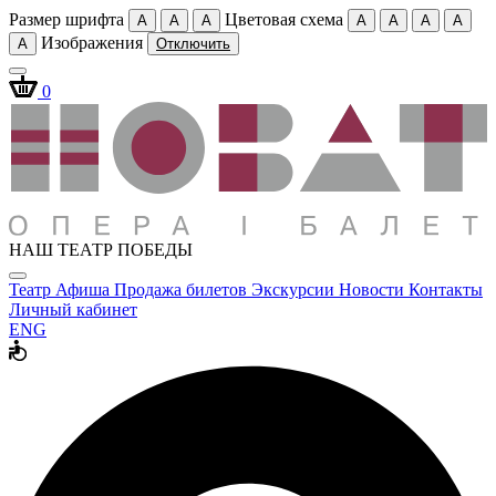
Размер шрифта
Цветовая схема
A
A
A
A
A
A
A
Изображения
A
Отключить
0
НАШ ТЕАТР ПОБЕДЫ
Театр
Афиша
Продажа билетов
Экскурсии
Новости
Контакты
Личный кабинет
ENG