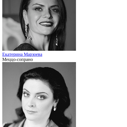
Екатерина Марзоева
Меццо-сопрано