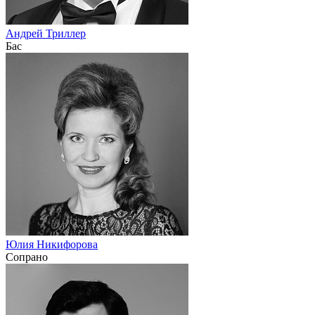
Андрей Триллер
Бас
Юлия Никифорова
Сопрано