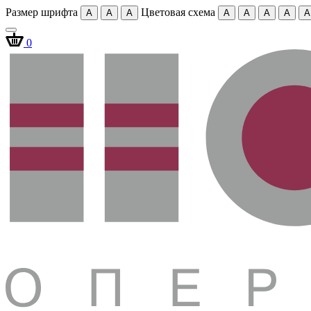
Размер шрифта
Цветовая схема
A
A
A
A
A
A
A
A
0