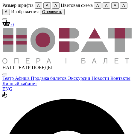
Размер шрифта
Цветовая схема
A
A
A
A
A
A
A
Изображения
A
Отключить
0
НАШ ТЕАТР ПОБЕДЫ
Театр
Афиша
Продажа билетов
Экскурсии
Новости
Контакты
Личный кабинет
ENG