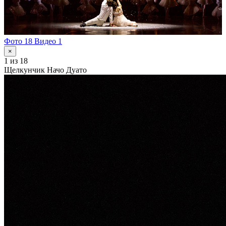
Фото 18
Видео 1
×
1
из 18
Щелкунчик Начо Дуато