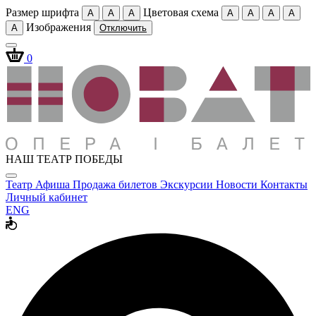
Размер шрифта
Цветовая схема
A
A
A
A
A
A
A
Изображения
A
Отключить
0
НАШ ТЕАТР ПОБЕДЫ
Театр
Афиша
Продажа билетов
Экскурсии
Новости
Контакты
Личный кабинет
ENG