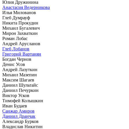
Юлия Дружинина
Анастасия Ведерникова
Илья Милованов
Глеб Думрауф
Никита Прокудин
Михаил Бугалевич
Мирон Захваткин
Роман Лобас
Андрей Арусланов
Глеб Лобанов
Григорий Вартанян
Богдан Чернов
Денис Усов
Андрей Лазуткин
Михаил Мазепин
Максим Шагаев
Даниил Шультайс
Даниил Печуркин
Виктор Усков
Тимофей Колышкин
Иван Будаев
Санжар Амиров
Даниил Дранчак
Александр Бурков
Владислав Никитин