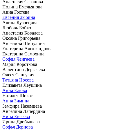
Анастасия Сазонова
Полина Емельянова
Анна Гостева
Евгения Зыбина
Алина Кузнецова
Любовь Бойко
Анастасия Ковалева
Оксана Григорьева
Ангелина Шипулина
Екатерина Александрова
Екатерина Самохина
София Ченгаева
Мария Короткова
Валентина Дергачева
Олеся Сангулия
Татьяна Носова
Елизавета Леушина
Анна Ежова
Наталья Шокот
Анна Зимина
Земфира Наземцева
Ангелина Лапердина
Нина Евсеева
Ирина Дробышева
Софья Дернова