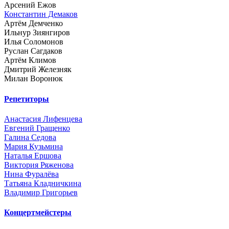
Арсений Ежов
Константин Демаков
Артём Демченко
Ильнур Зиянгиров
Илья Соломонов
Руслан Сагдаков
Артём Климов
Дмитрий Железняк
Милан Воронюк
Репетиторы
Анастасия Лифенцева
Евгений Гращенко
Галина Седова
Мария Кузьмина
Наталья Ершова
Виктория Ряженова
Нина Фуралёва
Татьяна Кладничкина
Владимир Григорьев
Концертмейстеры