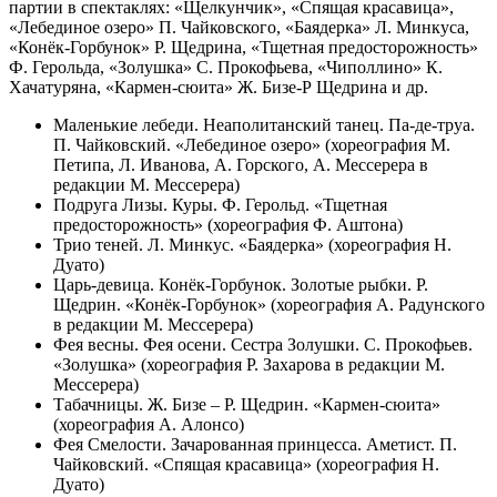
партии в спектаклях: «Щелкунчик», «Спящая красавица»,
«Лебединое озеро» П. Чайковского, «Баядерка» Л. Минкуса,
«Конёк-Горбунок» Р. Щедрина, «Тщетная предосторожность»
Ф. Герольда, «Золушка» С. Прокофьева, «Чиполлино» К.
Хачатуряна, «Кармен-сюита» Ж. Бизе-Р Щедрина и др.
Маленькие лебеди. Неаполитанский танец. Па-де-труа.
П. Чайковский. «Лебединое озеро» (хореография М.
Петипа, Л. Иванова, А. Горского, А. Мессерера в
редакции М. Мессерера)
Подруга Лизы. Куры. Ф. Герольд. «Тщетная
предосторожность» (хореография Ф. Аштона)
Трио теней. Л. Минкус. «Баядерка» (хореография Н.
Дуато)
Царь-девица. Конёк-Горбунок. Золотые рыбки. Р.
Щедрин. «Конёк-Горбунок» (хореография А. Радунского
в редакции М. Мессерера)
Фея весны. Фея осени. Сестра Золушки. С. Прокофьев.
«Золушка» (хореография Р. Захарова в редакции М.
Мессерера)
Табачницы. Ж. Бизе – Р. Щедрин. «Кармен-сюита»
(хореография А. Алонсо)
Фея Смелости. Зачарованная принцесса. Аметист. П.
Чайковский. «Спящая красавица» (хореография Н.
Дуато)