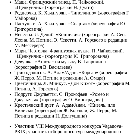
Маша. Французский танец. П. Чайковский.
«Щелкунчик» (хореография Н. Дуато)
Редисочка. К. Хачатурян. «Чиполлино» (хореография Г.
Майорова)
Пастушки. А. Хачатурян. «Спартак» (хореография Ю.
Григоровича)
Невесты. Л. Делиб. «Коппелия» (хореография А. Сен-
Леона, М. Петипа, Э. Чекетти, А. Горского в редакции
М. Мессерера)
Мари. Чертовка. Французская кукла. П. Чайковский.
«Щелкунчик» (хореография Ю. Григоровича)
Девушка. «Анюта» на музыку В. Гаврилина
(хореография В. Васильева)
Трио одалисок. А. Адам/Адан. «Корсар» (хореография
Ж. Перро, М. Петипа в редакции А. Омара)
Цветочницы. Л. Минкус. «Дон Кихот» (хореография М.
Петипа, А. Горского)
Подруги Джульетты. С. Прокофьев. «Ромео и
Джульетта» (хореография О. Виноградова)
Крестьянский дуэт. А. Адам/Адан. «Жизель, или
Вилисы» (хореография Ж. Коралли, Ж. Перро, М.
Петипа в редакции Н. Долгушина)
Участник VIII Международного конкурса Vaganova-
PRIX; участник отборочного тура международного