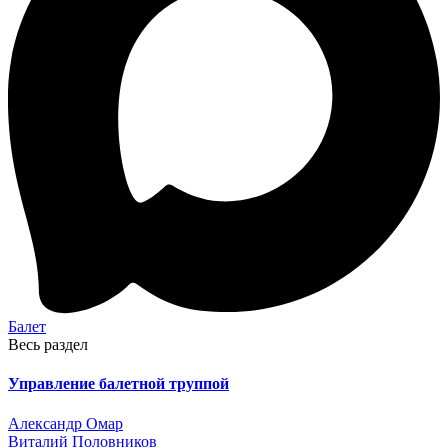
Балет
Весь раздел
Управление балетной труппой
Александр Омар
Виталий Половников