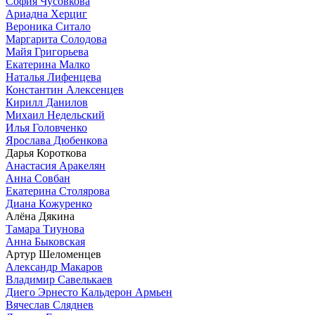
София Чусовкова
Ариадна Херциг
Вероника Ситало
Маргарита Солодова
Майя Григорьева
Екатерина Малко
Наталья Лифенцева
Константин Алексенцев
Кирилл Данилов
Михаил Недельский
Илья Головченко
Ярослава Дюбенкова
Дарья Короткова
Анастасия Аракелян
Анна Совбан
Екатерина Столярова
Диана Кожуренко
Алёна Дякина
Тамара Тиунова
Анна Быковская
Артур Шеломенцев
Александр Макаров
Владимир Савелькаев
Диего Эрнесто Кальдерон Армьен
Вячеслав Сляднев