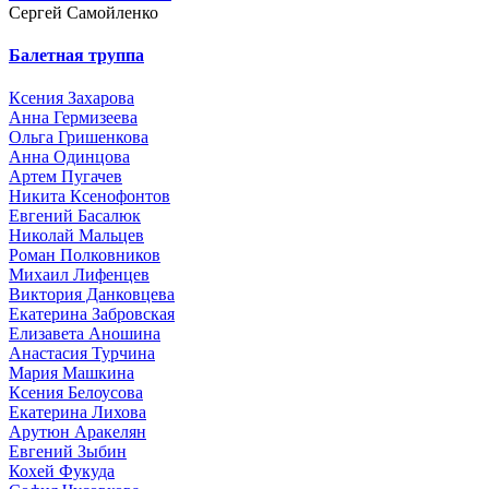
Сергей Самойленко
Балетная труппа
Ксения Захарова
Анна Гермизеева
Ольга Гришенкова
Анна Одинцова
Артем Пугачев
Никита Ксенофонтов
Евгений Басалюк
Николай Мальцев
Роман Полковников
Михаил Лифенцев
Виктория Данковцева
Екатерина Забровская
Елизавета Аношина
Анастасия Турчина
Мария Машкина
Ксения Белоусова
Екатерина Лихова
Арутюн Аракелян
Евгений Зыбин
Кохей Фукуда