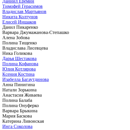
Даниил Еремин
Тимофей Герасимов
Владислав Мартьянов
Никита Колтунов
Елисей Иншаков
Данил Пикаренко
Варвара Джумажанова-Степашко
Алена Зобова
Полина Тищенко
Владислава Лисевцева
Ника Голикова
Дарья Шестакова
Полина Кофанова
Юлия Котлярова
Ксения Костина
Изабелла Багаутдинова
Анна Пинигина
Натали Зорькина
Анастасия Живаева
Полина Балаба
Полина Онуферко
Варвара Брыкина
Мария Баскова
Катерина Ливонская
Инга Соколова