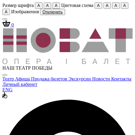
Размер шрифта
Цветовая схема
A
A
A
A
A
A
A
Изображения
A
Отключить
0
НАШ ТЕАТР ПОБЕДЫ
Театр
Афиша
Продажа билетов
Экскурсии
Новости
Контакты
Личный кабинет
ENG