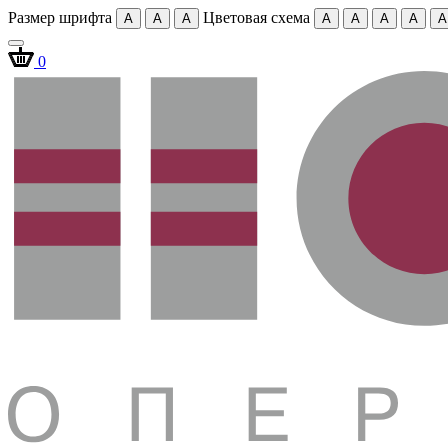
Размер шрифта
Цветовая схема
A
A
A
A
A
A
A
A
0