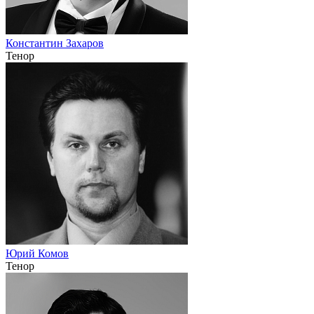
Константин Захаров
Тенор
Юрий Комов
Тенор