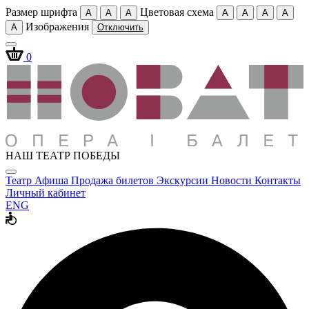
Размер шрифта
Цветовая схема
A
A
A
A
A
A
A
Изображения
A
Отключить
0
НАШ ТЕАТР ПОБЕДЫ
Театр
Афиша
Продажа билетов
Экскурсии
Новости
Контакты
Личный кабинет
ENG