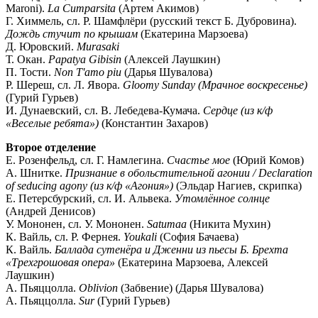
Maroni).
La Cumparsita
(Артем Акимов)
Г. Химмель, сл. Р. Шамфлёри (русский текст Б. Дубровина).
Дождь стучит по крышам
(Екатерина Марзоева)
Д. Юровский.
Murasaki
Т. Окан.
Papatya Gibisin
(Алексей Лаушкин)
П. Тости.
Non T'amo piu
(Дарья Шувалова)
Р. Шереш, сл. Л. Явора.
Gloomy Sunday (Мрачное воскресенье)
(Гурий Гурьев)
И. Дунаевский, сл. В. Лебедева-Кумача.
Сердце (из к/ф
«Веселые ребята»)
(Константин Захаров)
Второе отделение
Е. Розенфельд, сл. Г. Намлегина.
Счастье мое
(Юрий Комов)
А. Шнитке.
Признание в обольстительной агонии / Declaration
of seducing agony (из к/ф «Агония»)
(Эльдар Нагиев, скрипка)
Е. Петерсбурский, сл. И. Альвека.
Утомлённое солнце
(Андрей Денисов)
У. Мононен, сл. У. Мононен.
Satumaa
(Никита Мухин)
К. Вайль, сл. Р. Фернея.
Youkali
(София Бачаева)
К. Вайль.
Баллада сутенёра и Дженни из пьесы Б. Брехта
«Трехгрошовая опера»
(Екатерина Марзоева, Алексей
Лаушкин)
А. Пьяццолла.
Oblivion
(Забвение) (Дарья Шувалова)
А. Пьяццолла.
Sur
(Гурий Гурьев)