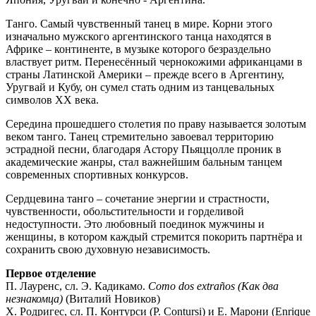
Танго. Самый чувственный танец в мире. Корни этого
изначально мужского аргентинского танца находятся в
Африке – континенте, в музыке которого безраздельно
властвует ритм. Перенесённый чернокожими африканцами в
страны Латинской Америки – прежде всего в Аргентину,
Уругвай и Кубу, он сумел стать одним из танцевальных
символов ХХ века.
Середина прошедшего столетия по праву называется золотым
веком танго. Танец стремительно завоевал территорию
эстрадной песни, благодаря Астору Пьяццолле проник в
академические жанры, стал важнейшим бальным танцем
современных спортивных конкурсов.
Сердцевина танго – сочетание энергии и страстности,
чувственности, обольстительности и горделивой
недоступности. Это любовный поединок мужчины и
женщины, в котором каждый стремится покорить партнёра и
сохранить свою духовную независимость.
Первое отделение
П. Лауренс, сл. Э. Кадикамо.
Como dos extraños (Как два
незнакомца)
(Виталий Новиков)
Х. Родригес, сл. П. Контурси (P. Contursi) и Е. Марони (Enrique