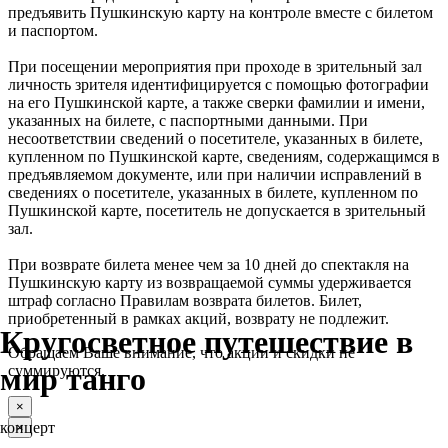
предъявить Пушкинскую карту на контроле вместе с билетом
и паспортом.
При посещении мероприятия при проходе в зрительный зал
личность зрителя идентифицируется с помощью фотографии
на его Пушкинской карте, а также сверки фамилии и имени,
указанных на билете, с паспортными данными. При
несоответствии сведений о посетителе, указанных в билете,
купленном по Пушкинской карте, сведениям, содержащимся в
предъявляемом документе, или при наличии исправлений в
сведениях о посетителе, указанных в билете, купленном по
Пушкинской карте, посетитель не допускается в зрительный
зал.
При возврате билета менее чем за 10 дней до спектакля на
Пушкинскую карту из возвращаемой суммы удерживается
штраф согласно Правилам возврата билетов. Билет,
приобретенный в рамках акций, возврату не подлежит.
Кругосветное путешествие в
Обращаем Ваше внимание, что акции и скидки не
мир танго
суммируются.
×
концерт
×