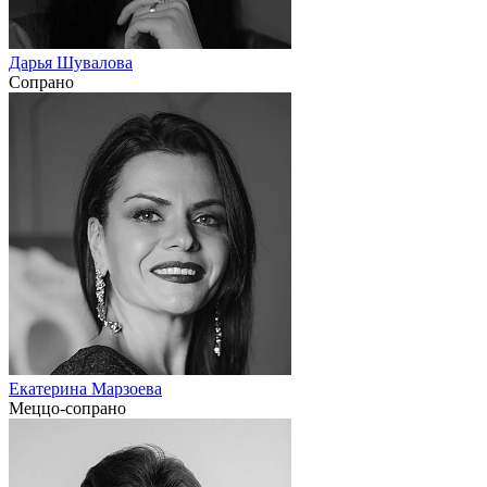
Дарья Шувалова
Сопрано
Екатерина Марзоева
Меццо-сопрано