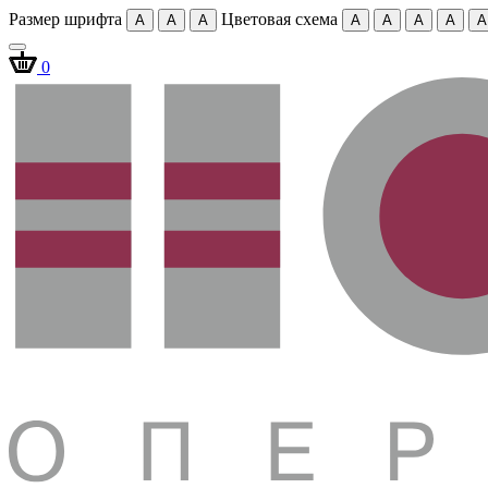
Размер шрифта
Цветовая схема
A
A
A
A
A
A
A
A
0