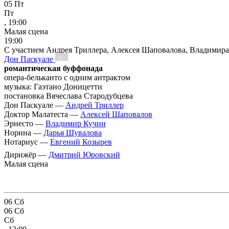
05
Пт
Пт
, 19:00
Малая сцена
19:00
С участием Андрея Триллера, Алексея Шаповалова, Владими
Дон Паскуале
12+
романтическая буффонада
опера-бельканто с одним антрактом
музыка: Гаэтано Доницетти
постановка Вячеслава Стародубцева
Дон Паскуале —
Андрей Триллер
Доктор Малатеста —
Алексей Шаповалов
Эрнесто —
Владимир Кучин
Норина —
Дарья Шувалова
Нотариус —
Евгений Козырев
Дирижёр —
Дмитрий Юровский
Малая сцена
06
Сб
06
Сб
Сб