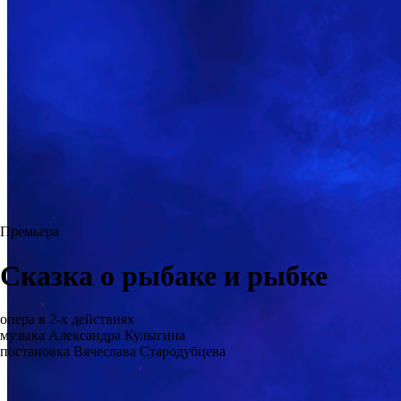
Премьера
Сказка о рыбаке и рыбке
опера в 2-х действиях
музыка Александра Кулыгина
постановка Вячеслава Стародубцева