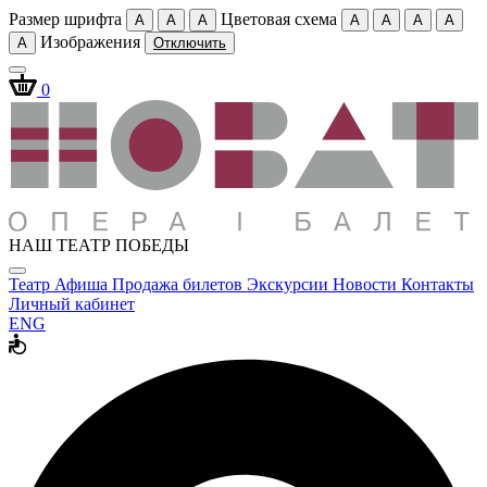
Размер шрифта
Цветовая схема
A
A
A
A
A
A
A
Изображения
A
Отключить
0
НАШ ТЕАТР ПОБЕДЫ
Театр
Афиша
Продажа билетов
Экскурсии
Новости
Контакты
Личный кабинет
ENG