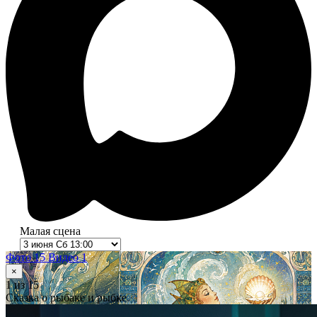
Малая сцена
Фото 15
Видео 1
×
1
из 15
Сказка о рыбаке и рыбке