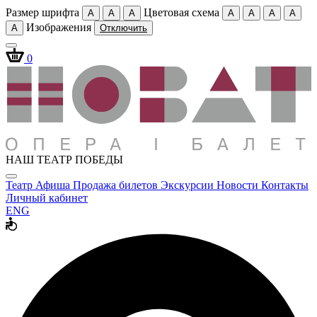
Размер шрифта
Цветовая схема
A
A
A
A
A
A
A
Изображения
A
Отключить
0
НАШ ТЕАТР ПОБЕДЫ
Театр
Афиша
Продажа билетов
Экскурсии
Новости
Контакты
Личный кабинет
ENG