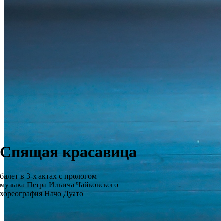
Спящая красавица
балет в 3-х актах с прологом
музыка Петра Ильича Чайковского
хореография Начо Дуато