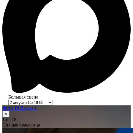
Большая сцена
Фото 18
Видео 1
×
1
из 18
Спящая красавица