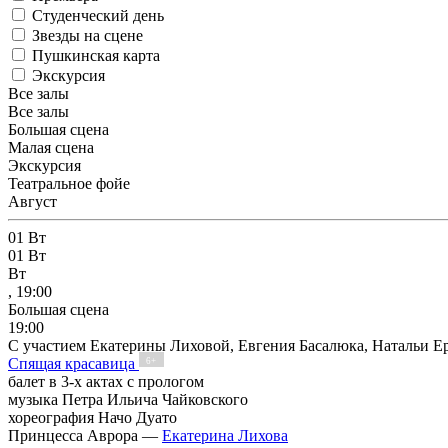
Студенческий день
Звезды на сцене
Пушкинская карта
Экскурсия
Все залы
Все залы
Большая сцена
Малая сцена
Экскурсия
Театральное фойе
Август
01
Вт
01
Вт
Вт
, 19:00
Большая сцена
19:00
С участием Екатерины Лиховой, Евгения Басалюка, Натальи
Спящая красавица
6+
балет в 3-х актах с прологом
музыка Петра Ильича Чайковского
хореография Начо Дуато
Принцесса Аврора —
Екатерина Лихова