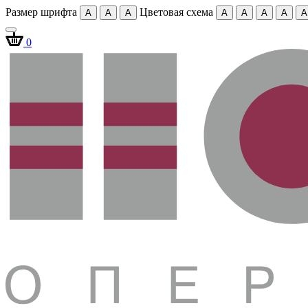
Размер шрифта
Цветовая схема
A
A
A
A
A
A
A
A
0