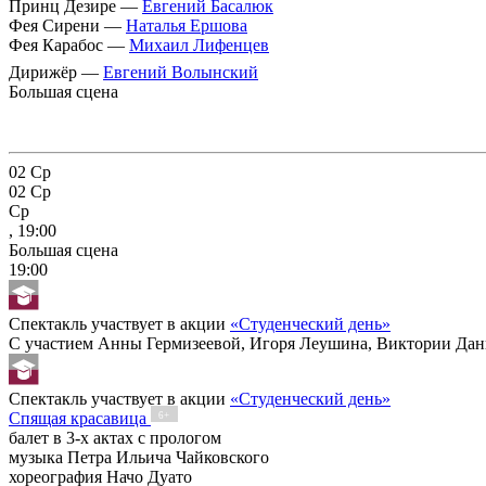
Принц Дезире —
Евгений Басалюк
Фея Сирени —
Наталья Ершова
Фея Карабос —
Михаил Лифенцев
Дирижёр —
Евгений Волынский
Большая сцена
02
Ср
02
Ср
Ср
, 19:00
Большая сцена
19:00
Спектакль участвует в акции
«Студенческий день»
С участием Анны Гермизеевой, Игоря Леушина, Виктории Да
Спектакль участвует в акции
«Студенческий день»
Спящая красавица
6+
балет в 3-х актах с прологом
музыка Петра Ильича Чайковского
хореография Начо Дуато