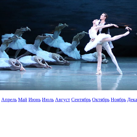
Апрель
Май
Июнь
Июль
Август
Сентябрь
Октябрь
Ноябрь
Дека