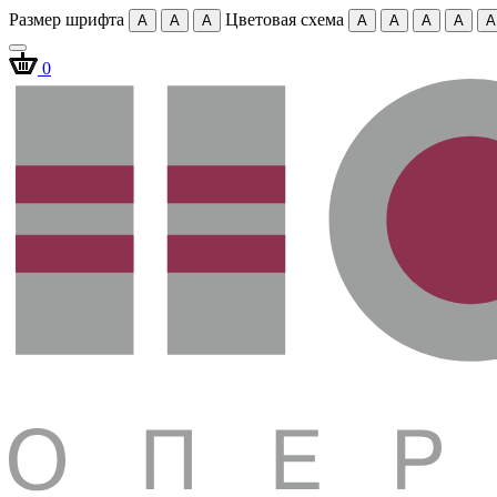
Размер шрифта
Цветовая схема
A
A
A
A
A
A
A
A
0