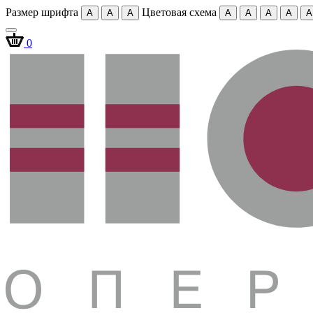
Размер шрифта
Цветовая схема
A
A
A
A
A
A
A
A
0