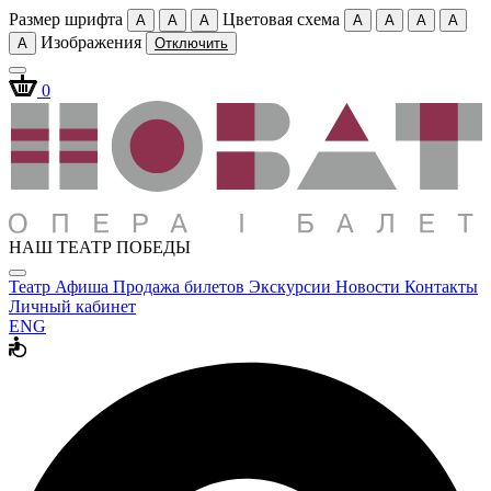
Размер шрифта
Цветовая схема
A
A
A
A
A
A
A
Изображения
A
Отключить
0
НАШ ТЕАТР ПОБЕДЫ
Театр
Афиша
Продажа билетов
Экскурсии
Новости
Контакты
Личный кабинет
ENG