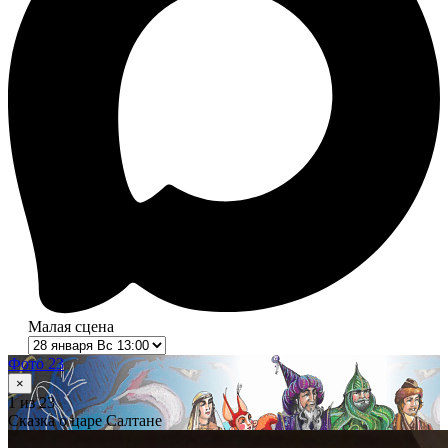
Малая сцена
Фото 23
×
1
из 23
Сказка о царе Салтане