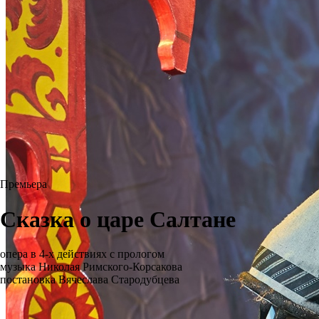
Премьера
Сказка о царе Салтане
опера в 4-х действиях с прологом
музыка Николая Римского-Корсакова
постановка Вячеслава Стародубцева