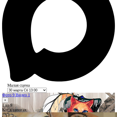
Малая сцена
Фото 9
Видео 1
×
1
из 9
Кот в сапогах