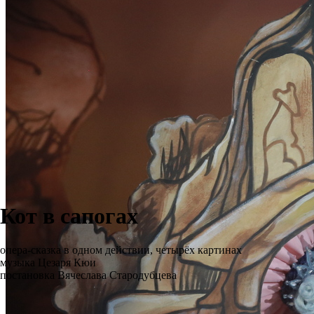
Кот в сапогах
опера-сказка в одном действии, четырёх картинах
музыка Цезаря Кюи
постановка Вячеслава Стародубцева