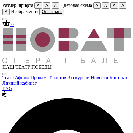
Размер шрифта
Цветовая схема
A
A
A
A
A
A
A
Изображения
A
Отключить
0
НАШ ТЕАТР ПОБЕДЫ
Театр
Афиша
Продажа билетов
Экскурсии
Новости
Контакты
Личный кабинет
ENG