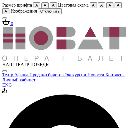
Размер шрифта
Цветовая схема
A
A
A
A
A
A
A
Изображения
A
Отключить
0
НАШ ТЕАТР ПОБЕДЫ
Театр
Афиша
Продажа билетов
Экскурсии
Новости
Контакты
Личный кабинет
ENG