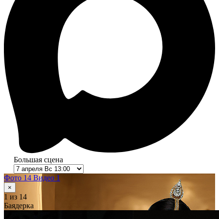
Большая сцена
Фото 14
Видео 1
×
1
из 14
Баядерка