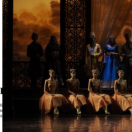
Баядерка
балет в 3-х актах
музыка Людвига Минкуса
хореография Начо Дуато по мотивам Мариуса Петипа