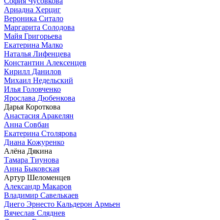
София Чусовкова
Ариадна Херциг
Вероника Ситало
Маргарита Солодова
Майя Григорьева
Екатерина Малко
Наталья Лифенцева
Константин Алексенцев
Кирилл Данилов
Михаил Недельский
Илья Головченко
Ярослава Дюбенкова
Дарья Короткова
Анастасия Аракелян
Анна Совбан
Екатерина Столярова
Диана Кожуренко
Алёна Дякина
Тамара Тиунова
Анна Быковская
Артур Шеломенцев
Александр Макаров
Владимир Савелькаев
Диего Эрнесто Кальдерон Армьен
Вячеслав Сляднев