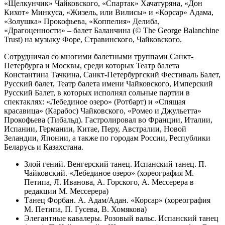
«Щелкунчик» Чайковского, «Спартак» Хачатуряна, «Дон
Кихот» Минкуса, «Жизель, или Вилисы» и «Корсар» Адама,
«Золушка» Прокофьева, «Коппелия» Делиба,
«Драгоценности» – балет Баланчина (© The George Balanchine
Trust) на музыку Форе, Стравинского, Чайковского.
Сотрудничал со многими балетными труппами Санкт-
Петербурга и Москвы, среди которых Театр балета
Константина Тачкина, Санкт-Петербургский Фестиваль Балет,
Русский балет, Театр балета имени Чайковского, Имперский
Русский Балет, в которых исполнял сольные партии в
спектаклях: «Лебединое озеро» (Ротбарт) и «Спящая
красавица» (Карабос) Чайковского, «Ромео и Джульетта»
Прокофьева (Тибальд). Гастролировал во Франции, Италии,
Испании, Германии, Китае, Перу, Австралии, Новой
Зеландии, Японии, а также по городам России, Республики
Беларусь и Казахстана.
Злой гений. Венгерский танец. Испанский танец. П.
Чайковский. «Лебединое озеро» (хореография М.
Петипа, Л. Иванова, А. Горского, А. Мессерера в
редакции М. Мессерера)
Танец Форбан. А. Адам/Адан. «Корсар» (хореография
М. Петипа, П. Гусева, В. Хомякова)
Элегантные кавалеры. Розовый вальс. Испанский танец