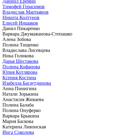
Даниил Еремин
Тимофей Герасимов
Владислав Мартьянов
Никита Колтунов
Елисей Иншаков
Данил Пикаренко
Варвара Джумажанова-Степашко
Алена Зобова
Полина Тищенко
Владислава Лисевцева
Ника Голикова
Дарья Шестакова
Полина Кофанова
Юлия Котлярова
Ксения Костина
Изабелла Багаутдинова
Анна Пинигина
Натали Зорькина
Анастасия Живаева
Полина Балаба
Полина Онуферко
Варвара Брыкина
Мария Баскова
Катерина Ливонская
Инга Соколова