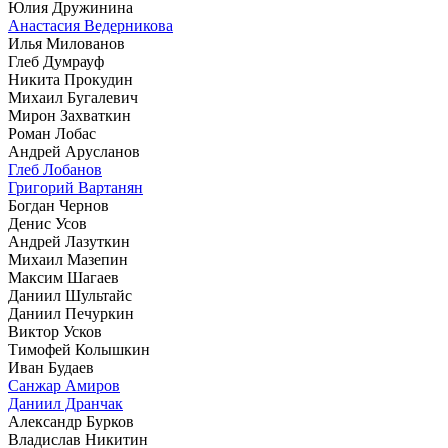
Юлия Дружинина
Анастасия Ведерникова
Илья Милованов
Глеб Думрауф
Никита Прокудин
Михаил Бугалевич
Мирон Захваткин
Роман Лобас
Андрей Арусланов
Глеб Лобанов
Григорий Вартанян
Богдан Чернов
Денис Усов
Андрей Лазуткин
Михаил Мазепин
Максим Шагаев
Даниил Шультайс
Даниил Печуркин
Виктор Усков
Тимофей Колышкин
Иван Будаев
Санжар Амиров
Даниил Дранчак
Александр Бурков
Владислав Никитин