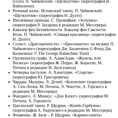
(соло). П. Чайковский. «Щелкунчик» (хореография В.
Вайнонена)
Розовый вальс. Испанский танец. П. Чайковский.
«Щелкунчик» (хореография Н. Дуато)
Иноземные принцы. С. Прокофьев. «Золушка»
(хореография Р. Захарова в редакции М. Мессерера)
Кавалер феи Беззаботности. Кавалер феи Смелости.
Волк. П. Чайковский. «Спящая красавица» (хореография
Н. Дуато)
Солист. «Драгоценности» / «Бриллианты» на музыку П.
Чайковского (хореография Дж. Баланчина © Фонд Дж.
Баланчина/ © The George Balanchine Trust)
Оруженосец графа. А. Адам/Адан. «Жизель, или
Вилисы» (хореография Ж. Перро, Ж. Коралли, М.
Петипа в редакции Н. Долгушина)
Четверка пастухов. А. Хачатурян. «Спартак»
(хореография Ю. Григоровича)
Чардаш. Мазурка. Л. Делиб. «Коппелия» (хореография
А. Сен-Леона, М. Петипа, Э. Чекетти, А. Горского в
редакции М. Мессерера)
Фанданго. Л. Минкус. «Дон Кихот» (хореография М.
Петипа, А. Горского)
Цыганский танец. Р. Щедрин. «Конёк-Горбунок»
(хореография А. Радунского в редакции М. Мессерера)
Фламенко. Ж. Бизе – Р. Щедрин. «Кармен-сюита»