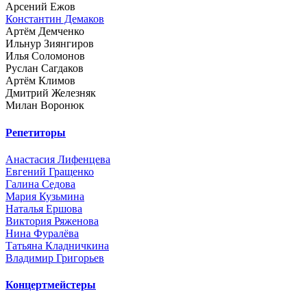
Арсений Ежов
Константин Демаков
Артём Демченко
Ильнур Зиянгиров
Илья Соломонов
Руслан Сагдаков
Артём Климов
Дмитрий Железняк
Милан Воронюк
Репетиторы
Анастасия Лифенцева
Евгений Гращенко
Галина Седова
Мария Кузьмина
Наталья Ершова
Виктория Ряженова
Нина Фуралёва
Татьяна Кладничкина
Владимир Григорьев
Концертмейстеры