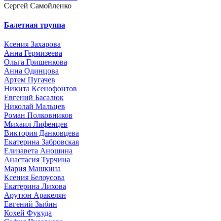
Сергей Самойленко
Балетная труппа
Ксения Захарова
Анна Гермизеева
Ольга Гришенкова
Анна Одинцова
Артем Пугачев
Никита Ксенофонтов
Евгений Басалюк
Николай Мальцев
Роман Полковников
Михаил Лифенцев
Виктория Данковцева
Екатерина Забровская
Елизавета Аношина
Анастасия Турчина
Мария Машкина
Ксения Белоусова
Екатерина Лихова
Арутюн Аракелян
Евгений Зыбин
Кохей Фукуда