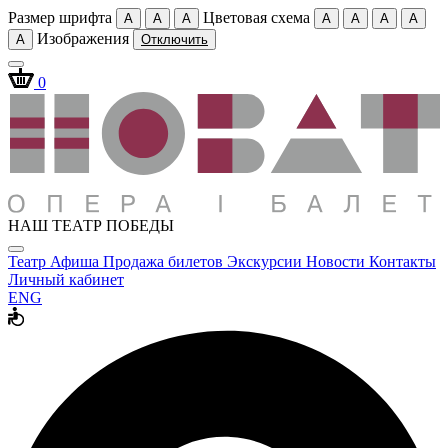
Размер шрифта
Цветовая схема
A
A
A
A
A
A
A
Изображения
A
Отключить
0
НАШ ТЕАТР ПОБЕДЫ
Театр
Афиша
Продажа билетов
Экскурсии
Новости
Контакты
Личный кабинет
ENG