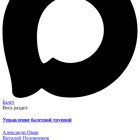
Балет
Весь раздел
Управление балетной труппой
Александр Омар
Виталий Половников