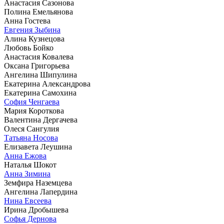
Анастасия Сазонова
Полина Емельянова
Анна Гостева
Евгения Зыбина
Алина Кузнецова
Любовь Бойко
Анастасия Ковалева
Оксана Григорьева
Ангелина Шипулина
Екатерина Александрова
Екатерина Самохина
София Ченгаева
Мария Короткова
Валентина Дергачева
Олеся Сангулия
Татьяна Носова
Елизавета Леушина
Анна Ежова
Наталья Шокот
Анна Зимина
Земфира Наземцева
Ангелина Лапердина
Нина Евсеева
Ирина Дробышева
Софья Дернова