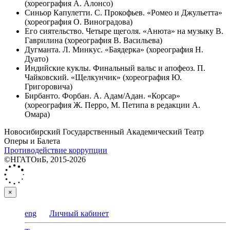
(хореография А. Алонсо)
Синьор Капулетти. С. Прокофьев. «Ромео и Джульетта»
(хореография О. Виноградова)
Его сиятельство. Четыре щеголя. «Анюта» на музыку В.
Гаврилина (хореография В. Васильева)
Дугманта. Л. Минкус. «Баядерка» (хореография Н.
Дуато)
Индийские куклы. Финальный вальс и апофеоз. П.
Чайковский. «Щелкунчик» (хореография Ю.
Григоровича)
Бирбанто. Форбан. А. Адам/Адан. «Корсар»
(хореография Ж. Перро, М. Петипа в редакции А.
Омара)
Новосибирский Государственный Академический Театр
Оперы и Балета
Противодействие коррупции
©НГАТОиБ, 2015-2026
×
eng
Личный кабинет