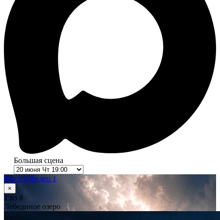
Большая сцена
Фото 8
Видео 1
×
1
из 8
Лебединое озеро