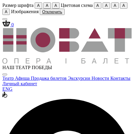
Размер шрифта
Цветовая схема
A
A
A
A
A
A
A
Изображения
A
Отключить
0
НАШ ТЕАТР ПОБЕДЫ
Театр
Афиша
Продажа билетов
Экскурсии
Новости
Контакты
Личный кабинет
ENG