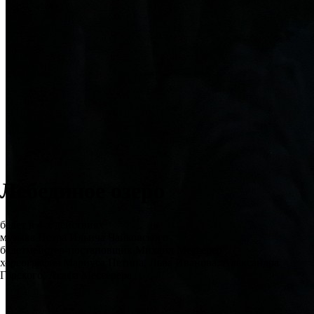
Лебединое озеро
балет в 4-х действиях
музыка Петра Ильича Чайковского
балетмейстер-постановщик Михаил Мессерер
хореография Мариуса Петипа, Льва Иванова, Александра
Горского, Асафа Мессерера