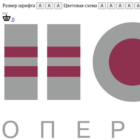
Размер шрифта
Цветовая схема
A
A
A
A
A
A
A
A
0