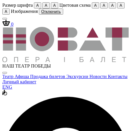
Размер шрифта
Цветовая схема
A
A
A
A
A
A
A
Изображения
A
Отключить
0
НАШ ТЕАТР ПОБЕДЫ
Театр
Афиша
Продажа билетов
Экскурсии
Новости
Контакты
Личный кабинет
ENG