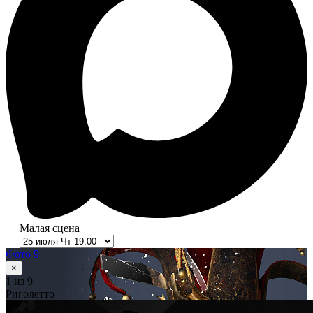
Малая сцена
Фото 9
×
1
из 9
Риголетто