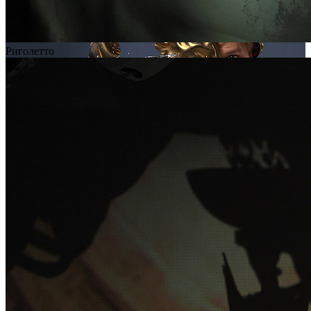
Риголетто