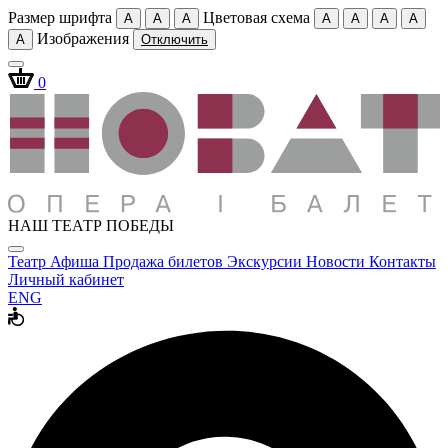
Размер шрифта
Цветовая схема
A
A
A
A
A
A
A
Изображения
A
Отключить
0
НАШ ТЕАТР ПОБЕДЫ
Театр
Афиша
Продажа билетов
Экскурсии
Новости
Контакты
Личный кабинет
ENG