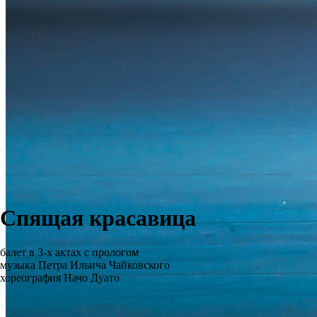
Спящая красавица
балет в 3-х актах с прологом
музыка Петра Ильича Чайковского
хореография Начо Дуато