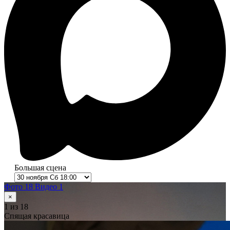
Большая сцена
Фото 18
Видео 1
×
1
из 18
Спящая красавица