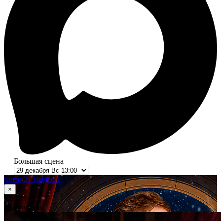
Большая сцена
Фото 21
Видео 1
×
1
из 21
Щелкунчик