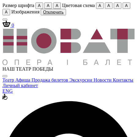
Размер шрифта
Цветовая схема
A
A
A
A
A
A
A
Изображения
A
Отключить
0
НАШ ТЕАТР ПОБЕДЫ
Театр
Афиша
Продажа билетов
Экскурсии
Новости
Контакты
Личный кабинет
ENG