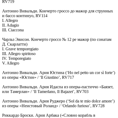
RV719
Антонио Вивальди. Кончерто гроссо до мажор для струнных
и бассо континуо, RV114
I. Allegro
II. Adagio
III. Ciaccona
Чарльз Эвисон. Кончерто гроссо № 12 ре мажор (по сонатам
Д. Скарлатти)
I. Grave temporegiato
III. Allegro spiritoso
IV. Temporegiato
V. Allegro
Антонио Вивальди. Ария Юстина (‘Ho nel petto un cor sì forte’)
из оперы «Юстин» / ‘Il Giustino’, RV717
Антонио Вивальди. Ария Идаспа из оперы-пастиччо «Баязет,
или Тамерлан» / ‘Il Tamerlano, Il Bajazet’, RV703
Антонио Вивальди. Ария Руджеро (‘Sol da te mio dolce amore’)
из оперы «Неистовый Роланд» / ‘Orlando furioso’, RV728
Риккардо Броски. Ария Арбака («Словно корабль в