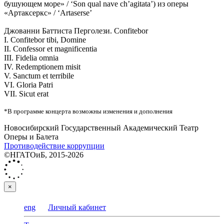
бушующем море» / ‘Son qual nave ch’agitata’) из оперы
«Артаксеркс» / ‘Artaserse’
Джованни Баттиста Перголези. Confitebor
I. Confitebor tibi, Domine
II. Confessor et magnificentia
III. Fidelia omnia
IV. Redemptionem misit
V. Sanctum et terribile
VI. Gloria Patri
VII. Sicut erat
*В программе концерта возможны изменения и дополнения
Новосибирский Государственный Академический Театр
Оперы и Балета
Противодействие коррупции
©НГАТОиБ, 2015-2026
×
eng
Личный кабинет