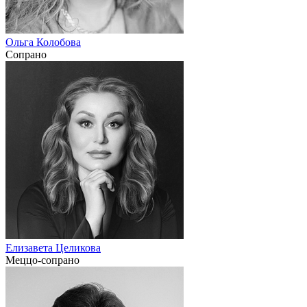
Ольга Колобова
Сопрано
Елизавета Целикова
Меццо-сопрано