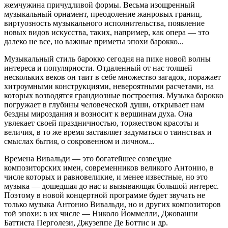
жемчужина причудливой формы. Весьма изощренный
музыкальный орнамент, преодоление жанровых границ,
виртуозность музыкального исполнительства, появление
новых видов искусства, таких, например, как опера — это
далеко не все, но важные приметы эпохи барокко...
Музыкальный стиль барокко сегодня на пике новой волны
интереса и популярности. Отдаленный от нас толщей
нескольких веков он таит в себе множество загадок, поражает
хитроумными конструкциями, невероятными расчетами, на
которых возводятся грандиозные построения. Музыка барокко
погружает в глубины человеческой души, открывает нам
бездны мироздания и возносит к вершинам духа. Она
увлекает своей праздничностью, торжеством красоты и
величия, в то же время заставляет задуматься о таинствах и
смыслах бытия, о сокровенном и личном...
Времена Вивальди — это богатейшее созвездие
композиторских имен, современников великого Антонио, в
числе которых и равновеликие, и менее известные, но это
музыка — дошедшая до нас и вызывающая большой интерес.
Поэтому в новой концертной программе будет звучать не
только музыка Антонио Вивальди, но и других композиторов
той эпохи: в их числе — Николо Йоммелли, Джованни
Баттиста Перголези, Джузеппе Де Боттис и др.