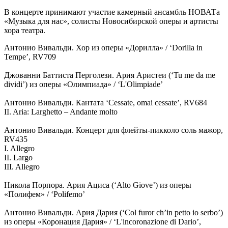
В концерте принимают участие камерный ансамбль НОВАТа
«Музыка для нас», солисты Новосибирской оперы и артисты
хора театра.
Антонио Вивальди. Хор из оперы «Дорилла» / ‘Dorilla in
Tempe’, RV709
Джованни Баттиста Перголези. Ария Аристеи (‘Tu me da me
dividi’) из оперы «Олимпиада» / ‘L'Olimpiade’
Антонио Вивальди. Кантата ‘Cessate, omai cessate’, RV684
II. Aria: Larghetto – Andante molto
Антонио Вивальди. Концерт для флейты-пикколо соль мажор,
RV435
I. Allegro
II. Largo
III. Allegro
Никола Порпора. Ария Ациса (‘Alto Giove’) из оперы
«Полифем» / ‘Polifemo’
Антонио Вивальди. Ария Дария (‘Col furor ch’in petto io serbo’)
из оперы «Коронация Дария» / ‘L'incoronazione di Dario’,