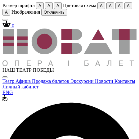
Размер шрифта
Цветовая схема
A
A
A
A
A
A
A
Изображения
A
Отключить
0
НАШ ТЕАТР ПОБЕДЫ
Театр
Афиша
Продажа билетов
Экскурсии
Новости
Контакты
Личный кабинет
ENG