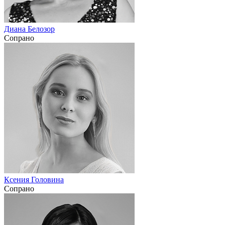
Диана Белозор
Сопрано
Ксения Головина
Сопрано