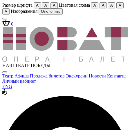
Размер шрифта
Цветовая схема
A
A
A
A
A
A
A
Изображения
A
Отключить
0
НАШ ТЕАТР ПОБЕДЫ
Театр
Афиша
Продажа билетов
Экскурсии
Новости
Контакты
Личный кабинет
ENG