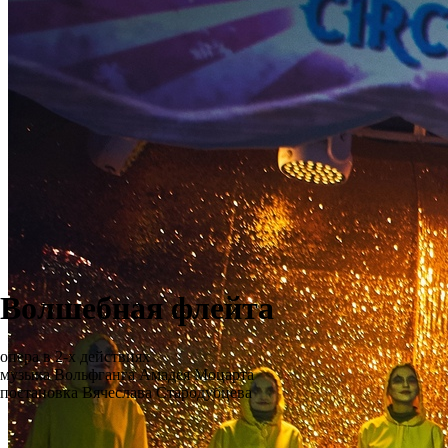
Волшебная флейта
опера в 2-х действиях
музыка Вольфганга Амадея Моцарта
постановка Вячеслава Стародубцева