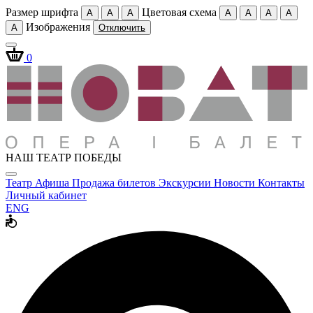
Размер шрифта
Цветовая схема
A
A
A
A
A
A
A
Изображения
A
Отключить
0
НАШ ТЕАТР ПОБЕДЫ
Театр
Афиша
Продажа билетов
Экскурсии
Новости
Контакты
Личный кабинет
ENG