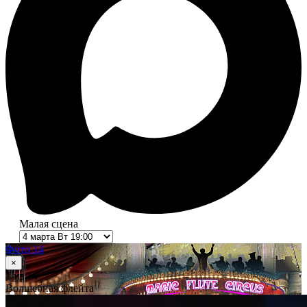
Малая сцена
Фото 14
×
1
из 14
Волшебная флейта