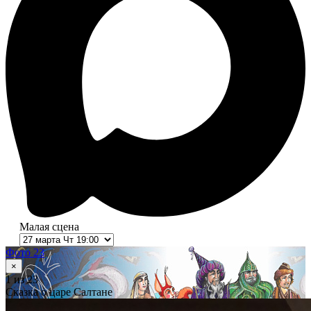
Малая сцена
Фото 23
×
1
из 23
Сказка о царе Салтане