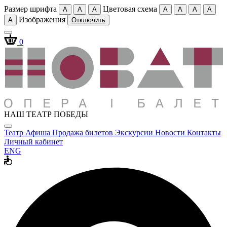
Размер шрифта
Цветовая схема
A
A
A
A
A
A
A
Изображения
A
Отключить
0
НАШ ТЕАТР ПОБЕДЫ
Театр
Афиша
Продажа билетов
Экскурсии
Новости
Контакты
Личный кабинет
ENG