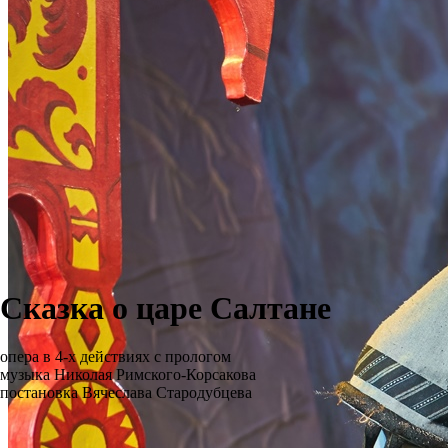
Сказка о царе Салтане
опера в 4-х действиях с прологом
музыка Николая Римского-Корсакова
постановка Вячеслава Стародубцева