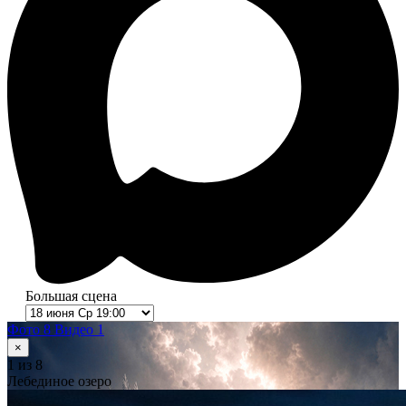
Большая сцена
Фото 8
Видео 1
×
1
из 8
Лебединое озеро