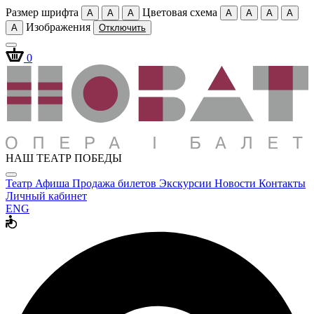
Размер шрифта
Цветовая схема
A
A
A
A
A
A
A
Изображения
A
Отключить
0
НАШ ТЕАТР ПОБЕДЫ
Театр
Афиша
Продажа билетов
Экскурсии
Новости
Контакты
Личный кабинет
ENG