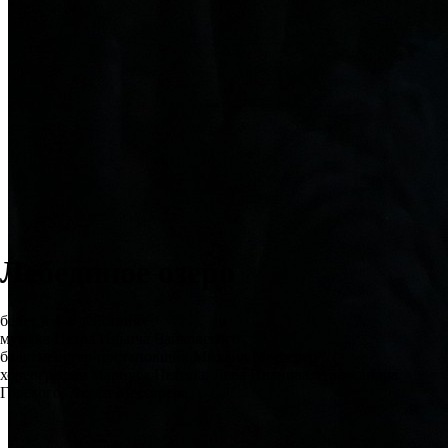
Лебединое озеро
балет в 4-х действиях
музыка Петра Ильича Чайковского
балетмейстер-постановщик Михаил Мессерер
хореография Мариуса Петипа, Льва Иванова, Александра
Горского, Асафа Мессерера