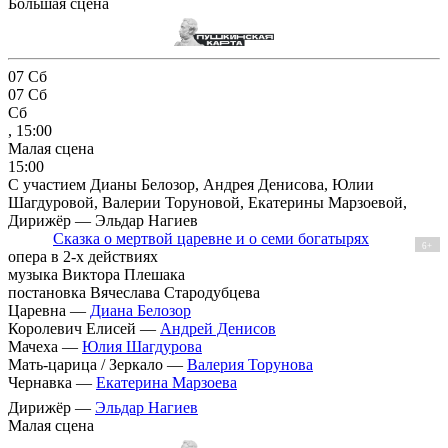
Большая сцена
07
Сб
07
Сб
Сб
, 15:00
Малая сцена
15:00
С участием Дианы Белозор, Андрея Денисова, Юлии
Шагдуровой, Валерии Торуновой, Екатерины Марзоевой,
Дирижёр — Эльдар Нагиев
Сказка о мертвой царевне и о семи богатырях
6+
опера в 2-х действиях
музыка Виктора Плешака
постановка Вячеслава Стародубцева
Царевна —
Диана Белозор
Королевич Елисей —
Андрей Денисов
Мачеха —
Юлия Шагдурова
Мать-царица / Зеркало —
Валерия Торунова
Чернавка —
Екатерина Марзоева
Дирижёр —
Эльдар Нагиев
Малая сцена