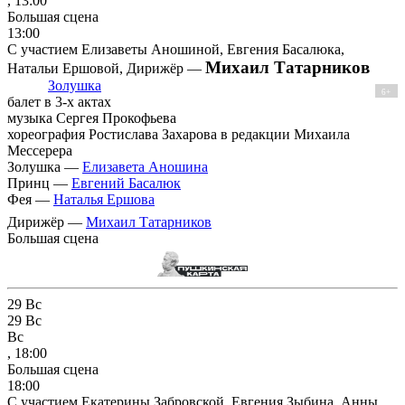
, 13:00
Большая сцена
13:00
С участием Елизаветы Аношиной, Евгения Басалюка,
Михаил Татарников
Натальи Ершовой, Дирижёр —
Золушка
6+
балет в 3-х актах
музыка Сергея Прокофьева
хореография Ростислава Захарова в редакции Михаила
Мессерера
Золушка —
Елизавета Аношина
Принц —
Евгений Басалюк
Фея —
Наталья Ершова
Дирижёр —
Михаил Татарников
Большая сцена
29
Вс
29
Вс
Вс
, 18:00
Большая сцена
18:00
С участием Екатерины Забровской, Евгения Зыбина, Анны