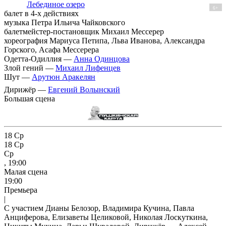
Лебединое озеро
6+
балет в 4-х действиях
музыка Петра Ильича Чайковского
балетмейстер-постановщик Михаил Мессерер
хореография Мариуса Петипа, Льва Иванова, Александра
Горского, Асафа Мессерера
Одетта-Одиллия —
Анна Одинцова
Злой гений —
Михаил Лифенцев
Шут —
Арутюн Аракелян
Дирижёр —
Евгений Волынский
Большая сцена
18
Ср
18
Ср
Ср
, 19:00
Малая сцена
19:00
Премьера
|
С участием Дианы Белозор, Владимира Кучина, Павла
Анциферова, Елизаветы Целиковой, Николая Лоскуткина,