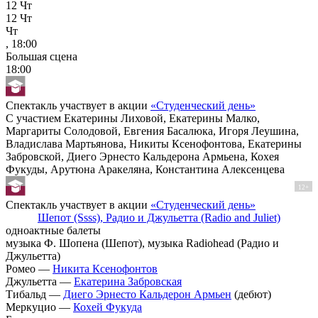
12
Чт
12
Чт
Чт
, 18:00
Большая сцена
18:00
Спектакль участвует в акции
«Студенческий день»
С участием Екатерины Лиховой, Екатерины Малко,
Маргариты Солодовой, Евгения Басалюка, Игоря Леушина,
Владислава Мартьянова, Никиты Ксенофонтова, Екатерины
Забровской, Диего Эрнесто Кальдерона Армьена, Кохея
Фукуды, Арутюна Аракеляна, Константина Алексенцева
12+
Спектакль участвует в акции
«Студенческий день»
Шепот (Ssss), Радио и Джульетта (Radio and Juliet)
одноактные балеты
музыка Ф. Шопена (Шепот), музыка Radiohead (Радио и
Джульетта)
Ромео —
Никита Ксенофонтов
Джульетта —
Екатерина Забровская
Тибальд —
Диего Эрнесто Кальдерон Армьен
(дебют)
Меркуцио —
Кохей Фукуда