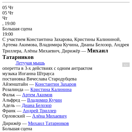
05
Чт
05
Чт
Чт
, 19:00
Большая сцена
19:00
С участием Константина Захарова, Кристины Калининой,
Артема Акимова, Владимира Кучина, Дианы Белозор, Андрея
Михаил
Триллера, Алёны Михаевич, Дирижёр —
Татарников
Летучая мышь
12+
оперетта в 3-х действиях с одним антрактом
музыка Иоганна Штрауса
постановка Вячеслава Стародубцева
Айзенштайн —
Константин Захаров
Розалинда —
Кристина Калинина
Фальк —
Артем Акимов
Альфред —
Владимир Кучин
Адель —
Диана Белозор
Франк —
Андрей Триллер
Орловский —
Алёна Михаевич
Дирижёр —
Михаил Татарников
Большая сцена