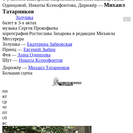
Михаил
Одинцовой, Никиты Ксенофонтова, Дирижёр —
Татарников
Золушка
6+
балет в 3-х актах
музыка Сергея Прокофьева
хореография Ростислава Захарова в редакции Михаила
Мессерера
Золушка —
Екатерина Забровская
Принц —
Евгений Зыбин
Фея —
Анна Одинцова
Шут —
Никита Ксенофонтов
Дирижёр —
Михаил Татарников
Большая сцена
пн
вт
ср
чт
пт
сб
вс