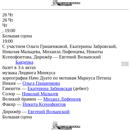
26
Чт
26
Чт
Чт
, 19:00
Большая сцена
19:00
С участием Ольги Гришенковой, Екатерины Забровской,
Николая Мальцева, Михаила Лифенцева, Никиты
Ксенофонтова, Дирижёр — Евгений Волынский
Баядерка
12+
балет в 3-х актах
музыка Людвига Минкуса
хореография Начо Дуато по мотивам Мариуса Петипа
Никия —
Ольга Гришенкова
Гамзатти —
Екатерина Забровская
(дебют)
Солор —
Николай Мальцев
Великий брамин —
Михаил Лифенцев
Факир —
Никита Ксенофонтов
Дирижёр —
Евгений Волынский
Большая сцена