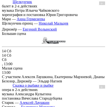
Щелкунчик
6+
балет в 2-х действиях
музыка Петра Ильича Чайковского
хореография и постановка Юрия Григоровича
Мари —
Анна Гермизеева
Щелкунчик-принц —
Николай Мальцев
Дирижёр —
Евгений Волынский
Большая сцена
14
Сб
14
Сб
Сб
, 13:00
Малая сцена
13:00
С участием Алексея Лаушкина, Екатерины Марзоевой, Дианы
Белозор, Дирижёр — Эльдар Нагиев
Сказка о рыбаке и рыбке
6+
опера в 2-х действиях
музыка Александра Кулыгина
постановка Вячеслава Стародубцева
Старик —
Алексей Лаушкин
Старуха —
Екатерина Марзоева