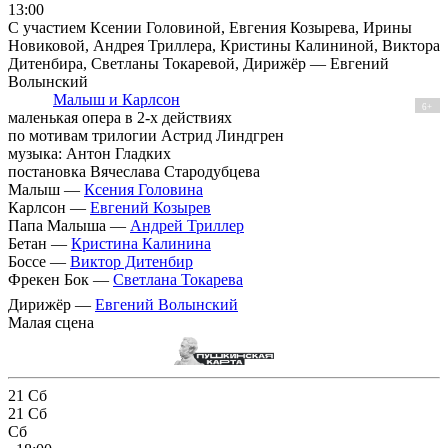
13:00
С участием Ксении Головиной, Евгения Козырева, Ирины
Новиковой, Андрея Триллера, Кристины Калининой, Виктора
Дитенбира, Светланы Токаревой, Дирижёр — Евгений
Волынский
Малыш и Карлсон
6+
маленькая опера в 2-х действиях
по мотивам трилогии Астрид Линдгрен
музыка: Антон Гладких
постановка Вячеслава Стародубцева
Малыш —
Ксения Головина
Карлсон —
Евгений Козырев
Папа Малыша —
Андрей Триллер
Бетан —
Кристина Калинина
Боссе —
Виктор Дитенбир
Фрекен Бок —
Светлана Токарева
Дирижёр —
Евгений Волынский
Малая сцена
21
Сб
21
Сб
Сб