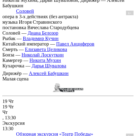
Никиты Мухина, Дарьи Шуваловой, Дирижёр — Алексей
Бабушкин
Соловей
6+
опера в 3-х действиях (без антракта)
музыка Игоря Стравинского
постановка Вячеслава Стародубцева
Соловей —
Диана Белозор
Рыбак —
Владимир Кучин
Китайский император —
Павел Анциферов
Смерть —
Елизавета Целикова
Бонза —
Николай Лоскуткин
Камергер —
Никита Мухин
Кухарочка —
Дарья Шувалова
Дирижёр —
Алексей Бабушкин
Малая сцена
19
Чт
19
Чт
Чт
, 13:30
Экскурсия
13:30
Обзорная экскурсия «Театр Победы»