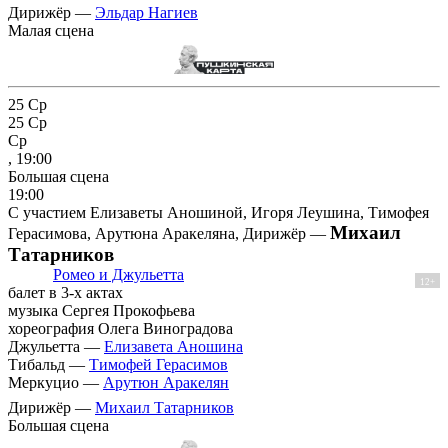
Дирижёр —
Эльдар Нагиев
Малая сцена
25
Ср
25
Ср
Ср
, 19:00
Большая сцена
19:00
С участием Елизаветы Аношиной, Игоря Леушина, Тимофея
Михаил
Герасимова, Арутюна Аракеляна, Дирижёр —
Татарников
Ромео и Джульетта
12+
балет в 3-х актах
музыка Сергея Прокофьева
хореография Олега Виноградова
Джульетта —
Елизавета Аношина
Тибальд —
Тимофей Герасимов
Меркуцио —
Арутюн Аракелян
Дирижёр —
Михаил Татарников
Большая сцена