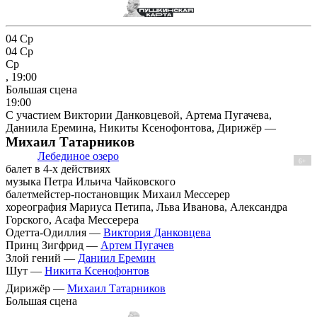
04
Ср
04
Ср
Ср
, 19:00
Большая сцена
19:00
С участием Виктории Данковцевой, Артема Пугачева,
Даниила Еремина, Никиты Ксенофонтова, Дирижёр —
Михаил Татарников
Лебединое озеро
6+
балет в 4-х действиях
музыка Петра Ильича Чайковского
балетмейстер-постановщик Михаил Мессерер
хореография Мариуса Петипа, Льва Иванова, Александра
Горского, Асафа Мессерера
Одетта-Одиллия —
Виктория Данковцева
Принц Зигфрид —
Артем Пугачев
Злой гений —
Даниил Еремин
Шут —
Никита Ксенофонтов
Дирижёр —
Михаил Татарников
Большая сцена