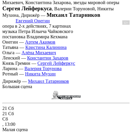
Михаевич, Константина Захарова, звезды мировой оперы
Сергея Лейферкуса
, Валерии Торуновой, Никиты
Михаил Татарников
Мухина, Дирижёр —
Евгений Онегин
12+
опера в 2-х действиях, 7 картинах
музыка Петра Ильича Чайковского
постановка Владимира Кехмана
Онегин —
Артем Акимов
Татьяна —
Кристина Калинина
Ольга —
Алёна Михаевич
Ленский —
Константин Захаров
Князь Гремин —
Сергей Лейферкус
Ларина —
Валерия Торунова
Ротный —
Никита Мухин
Дирижёр —
Михаил Татарников
Большая сцена
21
Сб
21
Сб
Сб
, 13:00
Малая сцена