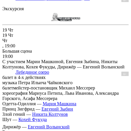
6+
Экскурсия
19
Чт
19
Чт
Чт
, 19:00
Большая сцена
19:00
С участием Марии Машкиной, Евгения Зыбина, Никиты
Колтунова, Кохея Фукуды, Дирижёр — Евгений Волынский
Лебединое озеро
6+
балет в 4-х действиях
музыка Петра Ильича Чайковского
балетмейстер-постановщик Михаил Мессерер
хореография Мариуса Петипа, Льва Иванова, Александра
Горского, Асафа Мессерера
Одетта-Одиллия —
Мария Машкина
Принц Зигфрид —
Евгений Зыбин
Злой гений —
Никита Колтунов
Шут —
Кохей Фукуда
Дирижёр —
Евгений Волынский