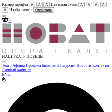
Размер шрифта
Цветовая схема
A
A
A
A
A
A
A
Изображения
A
Отключить
0
НАШ ТЕАТР ПОБЕДЫ
Театр
Афиша
Продажа билетов
Экскурсии
Новости
Контакты
Личный кабинет
ENG