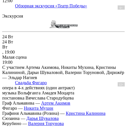
12:00
Обзорная экскурсия «Театр Победы»
6+
Экскурсия
24
Вт
24
Вт
Вт
, 19:00
Малая сцена
19:00
С участием Артема Акимова, Никиты Мухина, Кристины
Калининой, Дарьи Шуваловой, Валерии Торуновой, Дирижёр
— Эльдар Нагиев
Свадьба Фигаро
12+
опера в 4-х действиях (один антракт)
музыка Вольфганга Амадея Моцарта
постановка Вячеслава Стародубцева
Граф Альмавива —
Артем Акимов
Фигаро —
Никита Мухин
Графиня Альмавива (Розина) —
Кристина Калинина
Сюзанна —
Дарья Шувалова
Керубино —
Валерия Торунова