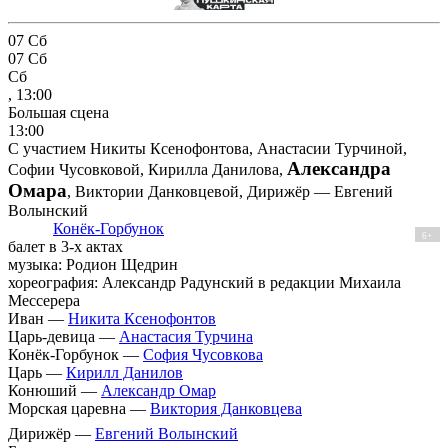
07
Сб
07
Сб
Сб
, 13:00
Большая сцена
13:00
С участием Никиты Ксенофонтова, Анастасии Турчиной,
Александра
Софии Чусовковой, Кирилла Данилова,
Омара
, Виктории Данковцевой, Дирижёр — Евгений
Волынский
Конёк-Горбунок
6+
балет в 3-х актах
музыка: Родион Щедрин
хореография: Александр Радунский в редакции Михаила
Мессерера
Иван —
Никита Ксенофонтов
Царь-девица —
Анастасия Турчина
Конёк-Горбунок —
София Чусовкова
Царь —
Кирилл Данилов
Конюший —
Александр Омар
Морская царевна —
Виктория Данковцева
Дирижёр —
Евгений Волынский