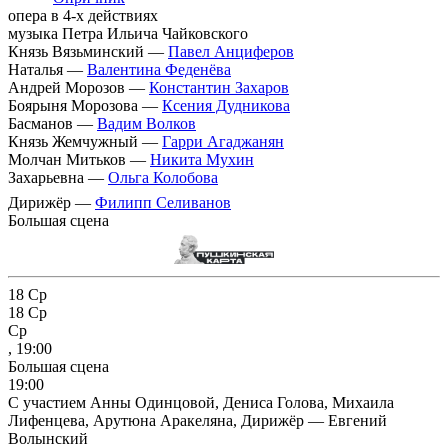
опера в 4-х действиях
музыка Петра Ильича Чайковского
Князь Вязьминский —
Павел Анциферов
Наталья —
Валентина Феденёва
Андрей Морозов —
Константин Захаров
Боярыня Морозова —
Ксения Дудникова
Басманов —
Вадим Волков
Князь Жемчужный —
Гарри Агаджанян
Молчан Митьков —
Никита Мухин
Захарьевна —
Ольга Колобова
Дирижёр —
Филипп Селиванов
Большая сцена
18
Ср
18
Ср
Ср
, 19:00
Большая сцена
19:00
С участием Анны Одинцовой, Дениса Голова, Михаила
Лифенцева, Арутюна Аракеляна, Дирижёр — Евгений
Волынский