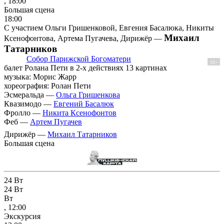
, 18:00
Большая сцена
18:00
С участием Ольги Гришенковой, Евгения Басалюка, Никиты
Михаил
Ксенофонтова, Артема Пугачева, Дирижёр —
Татарников
Собор Парижской Богоматери
16+
балет Ролана Пети в 2-х действиях 13 картинах
музыка: Морис Жарр
хореография: Ролан Пети
Эсмеральда —
Ольга Гришенкова
Квазимодо —
Евгений Басалюк
Фролло —
Никита Ксенофонтов
Феб —
Артем Пугачев
Дирижёр —
Михаил Татарников
Большая сцена
24
Вт
24
Вт
Вт
, 12:00
Экскурсия