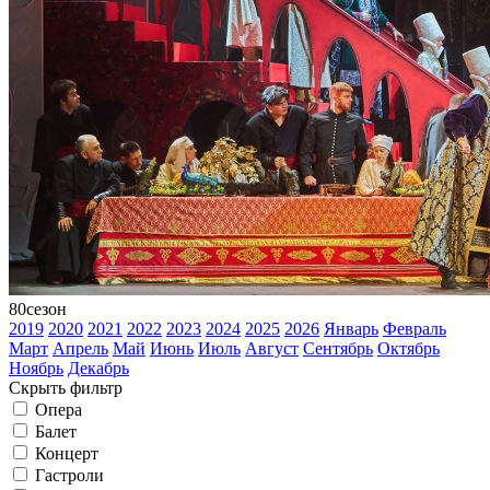
80
сезон
2019
2020
2021
2022
2023
2024
2025
2026
Январь
Февраль
Март
Апрель
Май
Июнь
Июль
Август
Сентябрь
Октябрь
Ноябрь
Декабрь
Скрыть фильтр
Опера
Балет
Концерт
Гастроли