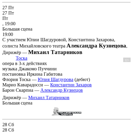
27
Пт
27
Пт
Пт
, 19:00
Большая сцена
19:00
С участием Юлии Шагдуровой, Константина Захарова,
Александра Кузнецова
солиста Михайловского театра
,
Михаил Татарников
Дирижёр —
Тоска
12+
опера в 3-х действиях
музыка Джакомо Пуччини
постановка Иркина Габитова
Флория Тоска —
Юлия Шагдурова
(дебют)
Марио Каварадосси —
Константин Захаров
Барон Скарпиа —
Александр Кузнецов
Дирижёр —
Михаил Татарников
Большая сцена
28
Сб
28
Сб