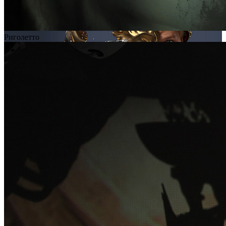
Риголетто