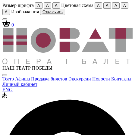
Размер шрифта
Цветовая схема
A
A
A
A
A
A
A
Изображения
A
Отключить
0
НАШ ТЕАТР ПОБЕДЫ
Театр
Афиша
Продажа билетов
Экскурсии
Новости
Контакты
Личный кабинет
ENG