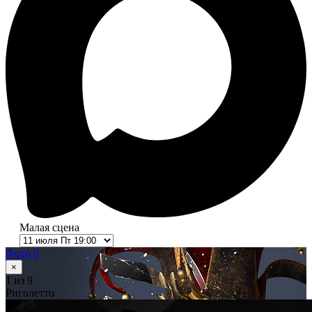
Малая сцена
Фото 9
×
1
из 9
Риголетто