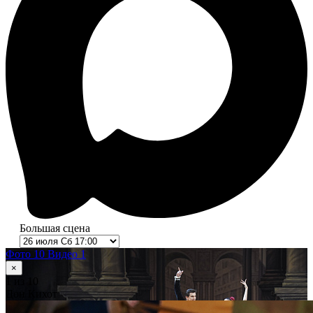
Большая сцена
Фото 10
Видео 1
×
1
из 10
Дон Кихот