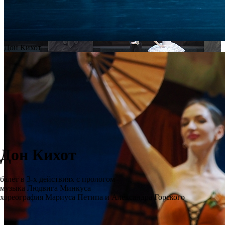
Дон Кихот
Дон Кихот
балет в 3-х действиях с прологом
музыка Людвига Минкуса
хореография Мариуса Петипа и Александра Горского