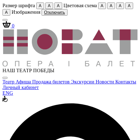
Размер шрифта
Цветовая схема
A
A
A
A
A
A
A
Изображения
A
Отключить
0
НАШ ТЕАТР ПОБЕДЫ
Театр
Афиша
Продажа билетов
Экскурсии
Новости
Контакты
Личный кабинет
ENG