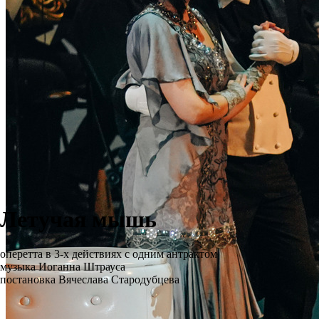
Летучая мышь
оперетта в 3-х действиях с одним антрактом
музыка Иоганна Штрауса
постановка Вячеслава Стародубцева