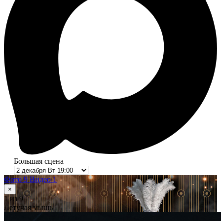
Большая сцена
Фото 9
Видео 1
×
1
из 9
Летучая мышь