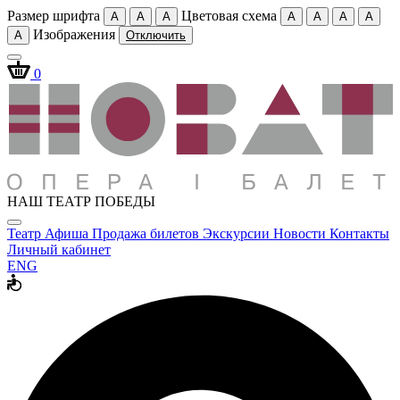
Размер шрифта
Цветовая схема
A
A
A
A
A
A
A
Изображения
A
Отключить
0
НАШ ТЕАТР ПОБЕДЫ
Театр
Афиша
Продажа билетов
Экскурсии
Новости
Контакты
Личный кабинет
ENG