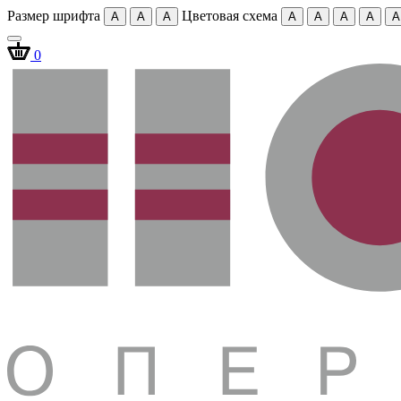
Размер шрифта
Цветовая схема
A
A
A
A
A
A
A
A
0