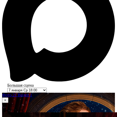
Большая сцена
Фото 21
Видео 1
×
1
из 21
Щелкунчик