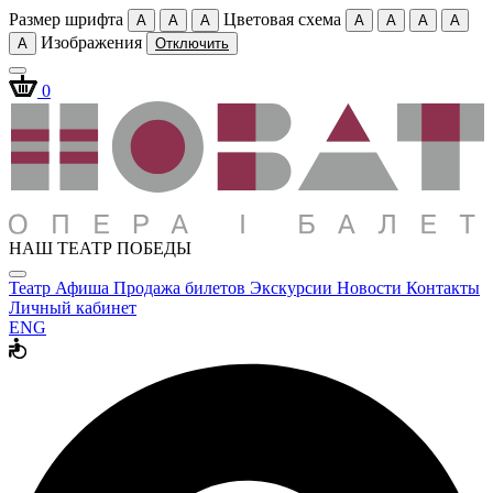
Размер шрифта
Цветовая схема
A
A
A
A
A
A
A
Изображения
A
Отключить
0
НАШ ТЕАТР ПОБЕДЫ
Театр
Афиша
Продажа билетов
Экскурсии
Новости
Контакты
Личный кабинет
ENG