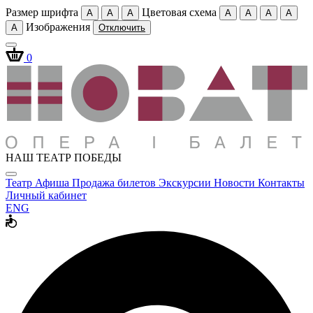
Размер шрифта
Цветовая схема
A
A
A
A
A
A
A
Изображения
A
Отключить
0
НАШ ТЕАТР ПОБЕДЫ
Театр
Афиша
Продажа билетов
Экскурсии
Новости
Контакты
Личный кабинет
ENG