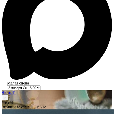
Малая сцена
Фото 11
×
1
из 11
Зимний вечер в НОВАТе