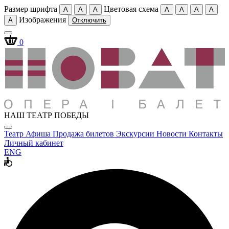
Размер шрифта
Цветовая схема
A
A
A
A
A
A
A
Изображения
A
Отключить
0
НАШ ТЕАТР ПОБЕДЫ
Театр
Афиша
Продажа билетов
Экскурсии
Новости
Контакты
Личный кабинет
ENG