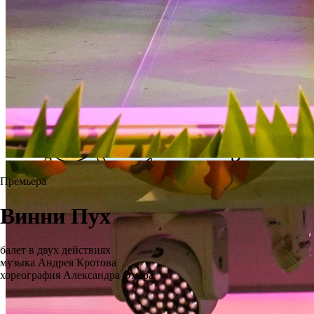
Премьера
Винни Пух
балет в двух действиях
музыка Андрея Кротова
хореография Александра Омара