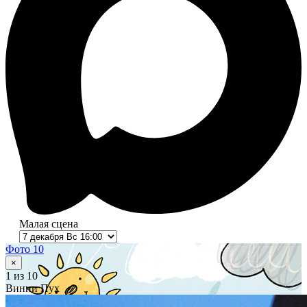
Малая сцена
Фото 10
×
1
из 10
Винни Пух