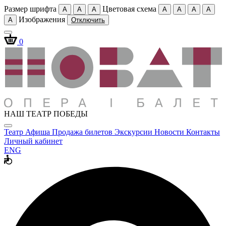
Размер шрифта
Цветовая схема
A
A
A
A
A
A
A
Изображения
A
Отключить
0
НАШ ТЕАТР ПОБЕДЫ
Театр
Афиша
Продажа билетов
Экскурсии
Новости
Контакты
Личный кабинет
ENG