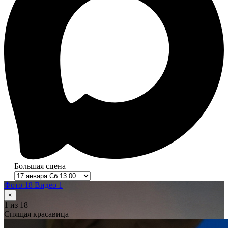
Большая сцена
Фото 18
Видео 1
×
1
из 18
Спящая красавица