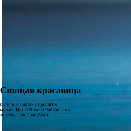
Спящая красавица
балет в 3-х актах с прологом
музыка Петра Ильича Чайковского
хореография Начо Дуато