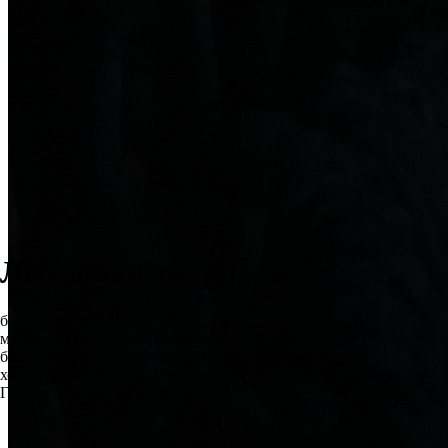
Лебединое озеро
балет в 4-х действиях
музыка Петра Ильича Чайковского
балетмейстер-постановщик Михаил Мессерер
хореография Мариуса Петипа, Льва Иванова, Александра
Горского, Асафа Мессерера