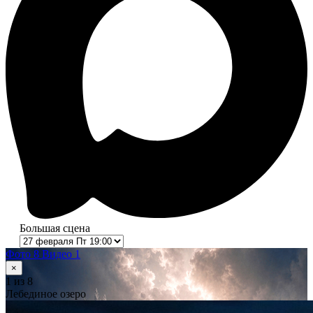
Большая сцена
Фото 8
Видео 1
×
1
из 8
Лебединое озеро