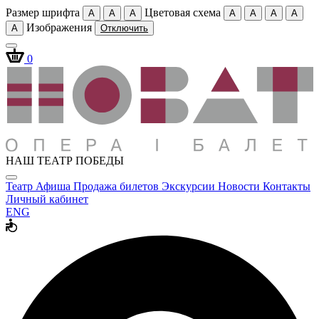
Размер шрифта
Цветовая схема
A
A
A
A
A
A
A
Изображения
A
Отключить
0
НАШ ТЕАТР ПОБЕДЫ
Театр
Афиша
Продажа билетов
Экскурсии
Новости
Контакты
Личный кабинет
ENG