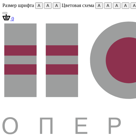
Размер шрифта
Цветовая схема
A
A
A
A
A
A
A
A
0